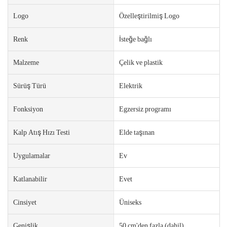
Logo
Özelleştirilmiş Logo
Renk
İsteğe bağlı
Malzeme
Çelik ve plastik
Sürüş Türü
Elektrik
Fonksiyon
Egzersiz programı
Kalp Atış Hızı Testi
Elde taşınan
Uygulamalar
Ev
Katlanabilir
Evet
Cinsiyet
Üniseks
Genişlik
50 cm'den fazla (dahil)