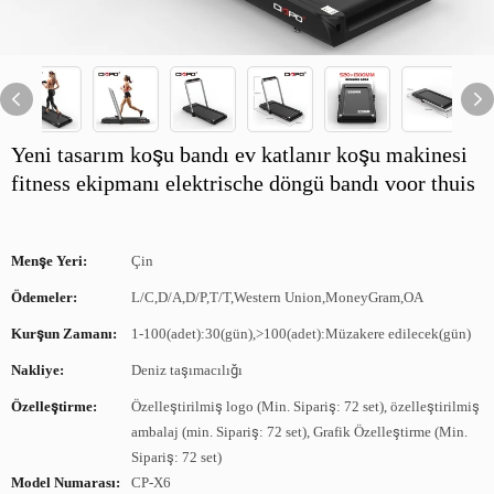
Yeni tasarım koşu bandı ev katlanır koşu makinesi
fitness ekipmanı elektrische döngü bandı voor thuis
Menşe Yeri:
Çin
Ödemeler:
L/C,D/A,D/P,T/T,Western Union,MoneyGram,OA
Kurşun Zamanı:
1-100(adet):30(gün),>100(adet):Müzakere edilecek(gün)
Nakliye:
Deniz taşımacılığı
Özelleştirme:
Özelleştirilmiş logo (Min. Sipariş: 72 set), özelleştirilmiş
ambalaj (min. Sipariş: 72 set), Grafik Özelleştirme (Min.
Sipariş: 72 set)
Model Numarası:
CP-X6