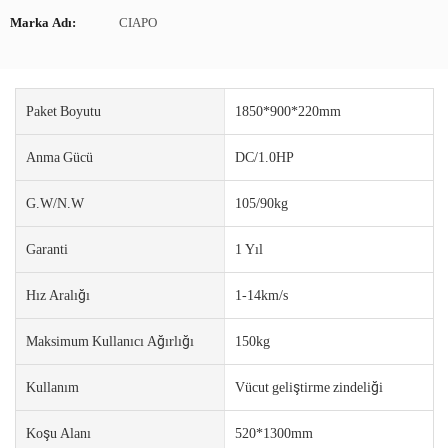
Marka Adı:
CIAPO
Paket Boyutu
1850*900*220mm
Anma Gücü
DC/1.0HP
G.W/N.W
105/90kg
Garanti
1 Yıl
Hız Aralığı
1-14km/s
Maksimum Kullanıcı Ağırlığı
150kg
Kullanım
Vücut geliştirme zindeliği
Koşu Alanı
520*1300mm