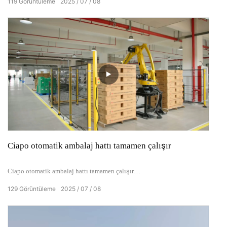
119
Görüntüleme
2025
07
08
sahipleri, süpermarketler, spor salonları ve temsilciler bulunmaktadır.
Kilit projeler arasında ABD pazarı için koşu bandı özelleştirme ve
Güneydoğu Asya için eliptik makine modelleri bulunmaktadır.
Ciapo otomatik ambalaj hattı tamamen çalışır
Ciapo otomatik ambalaj hattı tamamen çalışır
129
Görüntüleme
2025
07
08
Robotik kollar, akıllı sıralama için konveyörlerle senkronize olur ve
verimliliği% 200 oranında artırır