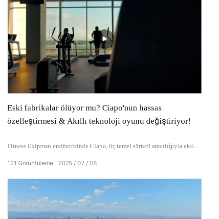
Eski fabrikalar ölüyor mu? Ciapo'nun hassas
özelleştirmesi & Akıllı teknoloji oyunu değiştiriyor!
Fitness Ekipman endüstrisinde Ciapo, üç temel sürücü aracılığıyla akıllı
üretim teknolojisi ile endüstri standartlarını yeniden tanımlar: uçtan uca
121
Görüntüleme
2025
07
08
kalite kontrolü, tedarik zinciri sinerjisi ve derin özelleştirme r&D,
müşterilerin hem performans hem de farklılaşmada atılımlar elde ederken
genel maliyetleri azaltmasına yardımcı olur.