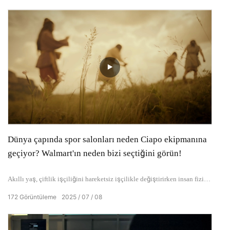
Dünya çapında spor salonları neden Ciapo ekipmanına
geçiyor? Walmart'ın neden bizi seçtiğini görün!
Akıllı yaş, çiftlik işçiliğini hareketsiz işçilikle değiştirirken insan fiziği
sürekli olarak değiştirilmektedir. Böylece, Ciapo mühendisleri
172
Görüntüleme
2025
07
08
biyomekanik yenilikler yoluyla spor güvenliğini yeniden
şekillendirmek için çalışırlar.