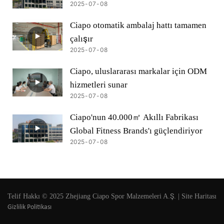
2025
07
08
Ciapo otomatik ambalaj hattı tamamen
çalışır
2025
07
08
Ciapo, uluslararası markalar için ODM
hizmetleri sunar
2025
07
08
Ciapo'nun 40.000㎡ Akıllı Fabrikası
Global Fitness Brands'ı güçlendiriyor
2025
07
08
Telif Hakkı © 2025 Zhejiang Ciapo Spor Malzemeleri A.Ş. |
Site Haritası
Gizlilik Politikası