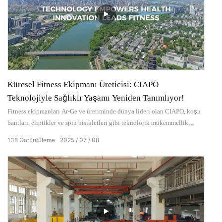
Küresel Fitness Ekipmanı Üreticisi: CIAPO
Teknolojiyle Sağlıklı Yaşamı Yeniden Tanımlıyor!
Fitness ekipmanları Ar-Ge ve üretiminde dünya lideri olan CIAPO, koşu
bantları, eliptikler ve spin bisikletleri gibi teknolojik mükemmellik
yoluyla üstün egzersiz deneyimleri sunan temel ürünleriyle ev ve ticari
138
Görüntüleme
2025
07
08
fitness çözümlerinde uzmanlaşmıştır .