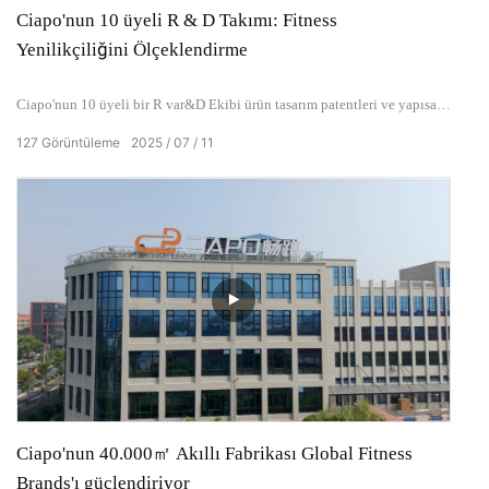
Ciapo'nun 10 üyeli R & D Takımı: Fitness
Yenilikçiliğini Ölçeklendirme
Ciapo'nun 10 üyeli bir R var&D Ekibi ürün tasarım patentleri ve yapısal
yenilikler üzerine odaklandı. 24 patent ve endüstri lideri teknoloji
127
Görüntüleme
2025
07
11
dönüşüm oranları ile desteklenen kendi kendine tasarlanmış kendi
yüklemesiz koşu bandı ve ticari/yarı ticari ekipman da dahil olmak üzere
yılda 10'dan fazla yeni model geliştiriyoruz.
Ciapo'nun 40.000㎡ Akıllı Fabrikası Global Fitness
Brands'ı güçlendiriyor