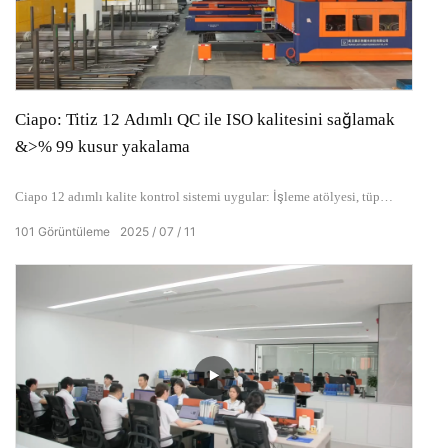
Ciapo: Titiz 12 Adımlı QC ile ISO kalitesini sağlamak
&>% 99 kusur yakalama
Ciapo 12 adımlı kalite kontrol sistemi uygular: İşleme atölyesi, tüp
kesme hassasiyetini izler (±0.5mm), toz boya atölyesi yüzey kusurları
101
Görüntüleme
2025
07
11
için görsel denetimler yürütür. Birleştirilmiş tüm ürünler 48 saatlik ses
geçirmez oda dayanıklılık testlerine tabi tutulur. 10 üyeli QC ekibimiz,
tam zamanlı olarak yerinde denetimi sürdürür ve ulaşma öncesi rastgele
denetimlerle toplu izlenebilirlik sistemlerini kullanır. >% 99 kusur
müdahale oranı - Walmart ve diğer küresel müşteriler için ISO sertifikalı
kalite sağlanması.