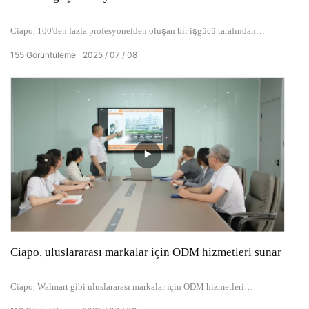
Ciapo, 100'den fazla profesyonelden oluşan bir işgücü tarafından
desteklenen 5 otomatik üretim hattı ve 20.000㎡ akıllı bir depo içeren
155
Görüntüleme
2025
07
08
kendi 40.000 ° 'lık üretim tesisimizle uluslararası bir ODM ortağı olarak
hizmet vermektedir. Hem ISO9001 hem de BSCI standartları ile sertifikalı
olan yıllık üretim kapasitemiz, koşu bandı, eliptikler ve spin bisikletleri
de dahil olmak üzere tüm fitness ekipmanlarını kapsamakta ve küresel
fitness pazarını ölçekli akıllı üretim yoluyla güçlendirmektedir.
Ciapo, uluslararası markalar için ODM hizmetleri sunar
Ciapo, Walmart gibi uluslararası markalar için ODM hizmetleri
sunmaktadır. Ortaklarımız,% 70'in üzerinde tekrar siparişi ile marka