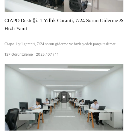
CIAPO Desteği: 1 Yıllık Garanti, 7/24 Sorun Giderme &
Hızlı Yanıt
Ciapo 1 yıl garanti, 7/24 sorun giderme ve hızlı yedek parça teslimatı
sunar. Video rehberlik kütüphanemiz kurulumu ve ortak sorunları kapsar.
127
Görüntüleme
2025
07
11
Müşteriler 2 saat içinde e -posta veya telefon yoluyla teknik destek
alırlar.