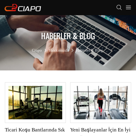
HABERLER & BLOG
Ciapo
Hakkımızda
Haberler & Blog
Ticari Koşu Bantlarında Sık
Yeni Başlayanlar İçin En İyi