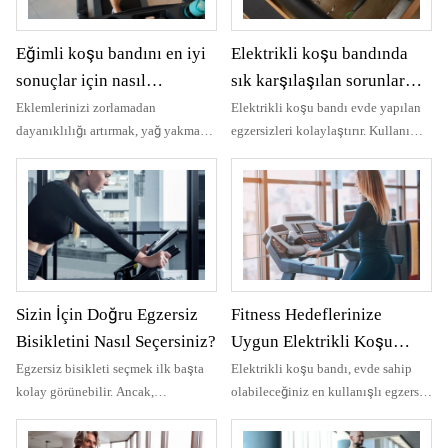
yakmanıza ve formda kalmanıza
tanır ve farklı fitness hedeflerine
yardımcı olur. Ancak kullanımları
uygundur.
Eğimli koşu bandını en iyi
Elektrikli koşu bandında
oldukça farklıdır.
sonuçlar için nasıl
sık karşılaşılan sorunlar
kullanmalısınız?
nasıl giderilir?
Eklemlerinizi zorlamadan
Elektrikli koşu bandı evde yapılan
dayanıklılığı artırmak, yağ yakmak
egzersizleri kolaylaştırır. Kullanımı
ve önemli kas gruplarınızı
kolaydır ve iyi sonuçlar alırsınız.
geliştirmek için en iyi aletlerden biri
Elektrikli koşu bandı ile koşu
eğimli koşu bandıdır. Koşu
bandını kurmak ve egzersize
platformunu yukarı kaldırarak
başlamak için zaman veya ekstra
sıradan bir yürüyüşü güçlü bir
enerji harcamanıza gerek kalmaz.
yokuş yukarı antrenmana
dönüştürür. Olumlu yanı ise sonuç
Sizin İçin Doğru Egzersiz
Fitness Hedeflerinize
almak için karmaşık egzersizlere
ihtiyaç duymamanızdır.
Bisikletini Nasıl Seçersiniz?
Uygun Elektrikli Koşu
Bandını Nasıl Seçersiniz?
Egzersiz bisikleti seçmek ilk başta
Elektrikli koşu bandı, evde sahip
kolay görünebilir. Ancak,
olabileceğiniz en kullanışlı egzersiz
araştırmaya başladığınızda,
makinelerinden biridir. İstediğiniz
aralarından seçim yapabileceğiniz
zaman iç mekanda yürüyebilir,