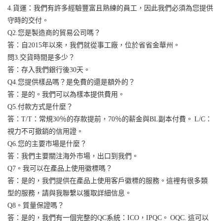
4.貨運：我們有許多經驗豐富且熟練的員工，因此我們必須為您提供
守時的交付。
Q2.您是製造商的貿易公司嗎？
答：自2015年以來，我們就從事工廠，位於省省金華州。
問3.交貨時間是多少？
答：存入我們銀行後30天。
Q4.您提供樣品嗎？是免費的還是額外的？
答：是的。我們可以為樣本提供費用。
Q5.付款方式是什麼？
答：T/T：常規30％的存款提前，70％的薪金與BL副本付費。 L/C：
視力不可撤銷的信用證。
Q6.您的主要市場是什麼？
答：我們主要關注海外市場，出口到我們。
Q7。我可以在產品上使用徽標嗎？
答：是的，我們提供在產品上使用客戶徽標的服務。這裡有很多類
型的服務，請與我聯繫以獲取詳細信息。
Q8。質量保證嗎？
答：是的，我們有一個完整的QC系統：ICO，IPQC。 OQC. 這可以