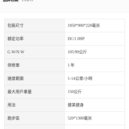
包裝尺寸
1850*900*220毫米
額定功率
DC/1.0HP
G.W/N.W
105/90公斤
保修單
1 年
速度範圍
1-14公里/小時
最大用戶重量
150公斤
用法
健美健身
跑步區
520*1300毫米