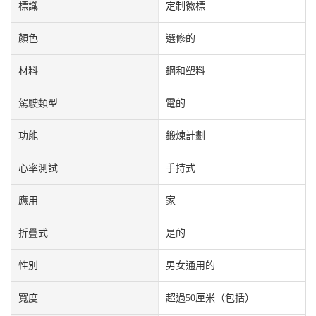
標識
定制徽標
顏色
選修的
材料
鋼和塑料
駕駛類型
電的
功能
鍛煉計劃
心率測試
手持式
應用
家
折疊式
是的
性別
男女通用的
寬度
超過50厘米（包括）