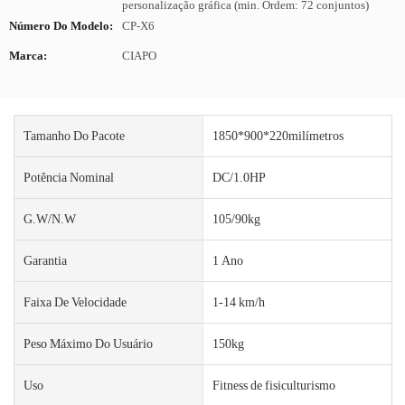
personalização gráfica (min. Ordem: 72 conjuntos)
Número Do Modelo:
CP-X6
Marca:
CIAPO
Tamanho Do Pacote
1850*900*220milímetros
Potência Nominal
DC/1.0HP
G.W/N.W
105/90kg
Garantia
1 Ano
Faixa De Velocidade
1-14 km/h
Peso Máximo Do Usuário
150kg
Uso
Fitness de fisiculturismo