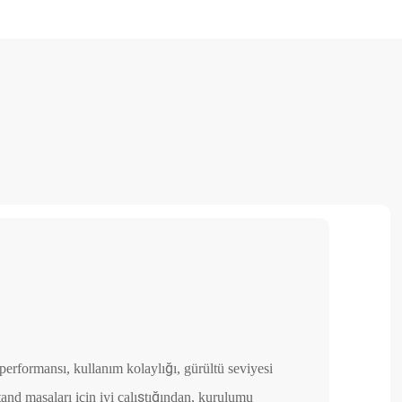
Bandı
Daniel
performansı, kullanım kolaylığı, gürültü seviyesi
/stand masaları için iyi çalıştığından, kurulumu
1. Çok iyi paketl