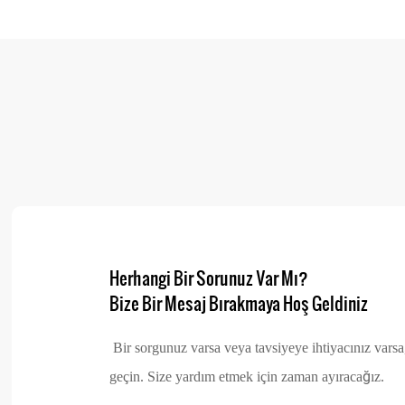
Fitness Ekipmanları Chin
Altı
Ciapo CP-Mini-S Bekar
Herhangi Bir Sorunuz Var Mı?
Bize Bir Mesaj Bırakmaya Hoş Geldiniz
Bir sorgunuz varsa veya tavsiyeye ihtiyacınız varsa,
Olivia
geçin. Size yardım etmek için zaman ayıracağız.
Koşu bandımdan çok memnunum, bi