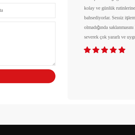
arklı egzersizlere sahip olmasını
kolay ve günlük rutinlerin
ta
ışıyor ve koşu bandını uygulamaya
bahsediyorlar. Sessiz işle
a yaz aylarında ve diğer sert hava
olmadığında saklanmasını 
 Çok memnunum
severek çok yararlı ve uy