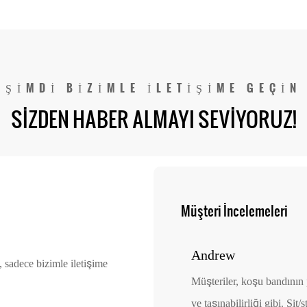
nda Elektrikli Yürüyüş
Marka Yürüyüş Koşu 
Padi
120kg
ŞIMDI BIZIMLE ILETIŞIME GEÇIN
SIZDEN HABER ALMAYI SEVIYORUZ!
Müşteri İncelemeleri
Andrew
 sadece bizimle iletişime
Müşteriler, koşu bandının 
r uygulama olduğunu ve uygulamanın
ve taşınabilirliği gibi. Sit