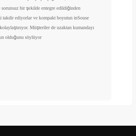
e sorunsuz bir şekilde entegre edildiğinden
2. Tüm öğeler me
mi takdir ediyorlar ve kompakt boyutun inSouse
3. Net talimatlar
kolaylaştırıyor. Müşteriler de uzaktan kumandayı
4. Çok sağlam, g
gun olduğunu söylüyor
5. Kullanımı kol