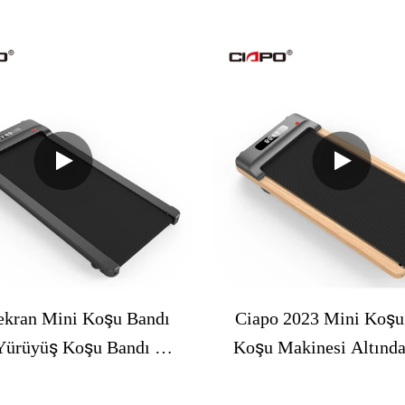
 Kullanımı Motorsuz
Koşu Bandı Mini Koşu
li En Ucuz Koşu Bandı
Ev Koşu Maddes
kran Mini Koşu Bandı
Ciapo 2023 Mini Koş
Yürüyüş Koşu Bandı Ev
Koşu Makinesi Altınd
 Masa Koşu Makinesi
Koşu Makinesi 2.5hp 