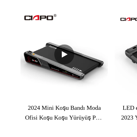
Koşu Koşular Mini Yürüyüş
Ev
Pedinin Altında Masa Yürüyüş
Kavis
Koşu Bandı
2024 Mini Koşu Bandı Moda
LED e
Ofisi Koşu Koşu Yürüyüş Padi
2023 
Ev Kullanın Spor Salonu
Koşu