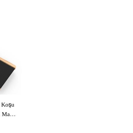
 Bandı
Desk Evi Ofis Koşu Koşu
i
Koşuları
u Koşu
a Masa
Sport