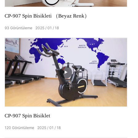
CP-907 Spin Bisikleti （Beyaz Renk）
93
Görüntüleme
2025
01
18
CP-907 Spin Bisiklet
120
Görüntüleme
2025
01
18