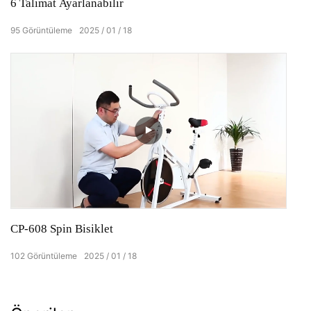
6 Talimat Ayarlanabilir
95
Görüntüleme
2025
01
18
CP-608 Spin Bisiklet
102
Görüntüleme
2025
01
18