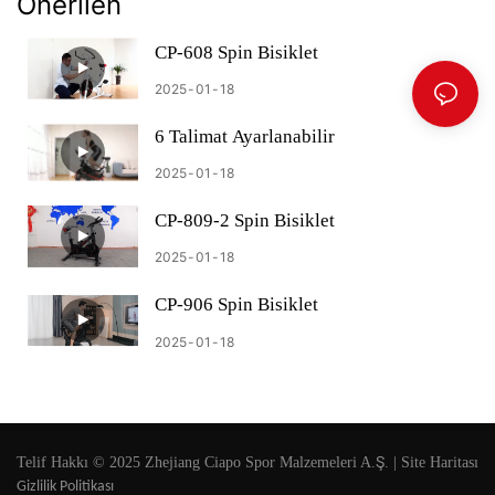
Önerilen
CP-608 Spin Bisiklet
2025
01
18
6 Talimat Ayarlanabilir
2025
01
18
CP-809-2 Spin Bisiklet
2025
01
18
CP-906 Spin Bisiklet
2025
01
18
Telif Hakkı © 2025 Zhejiang Ciapo Spor Malzemeleri A.Ş. |
Site Haritası
Gizlilik Politikası