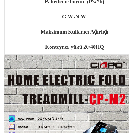
Paketleme boyutu (l*w*h)
G.W./N.W.
Maksimum Kullanıcı Ağırlığı
Konteyner yükü 20/40HQ