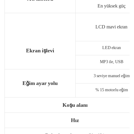
En yüksek güç
LCD mavi ekran
LED ekran
Ekran işlevi
MP3 ile, USB
3 seviye manuel eğim
Eğim ayar yolu
% 15 motorlu eğim
Koşu alanı
Hız