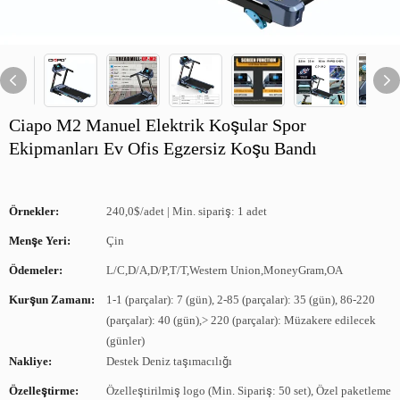
Ciapo M2 Manuel Elektrik Koşular Spor
Ekipmanları Ev Ofis Egzersiz Koşu Bandı
Örnekler:
240,0$/adet | Min. sipariş: 1 adet
Menşe Yeri:
Çin
Ödemeler:
L/C,D/A,D/P,T/T,Western Union,MoneyGram,OA
Kurşun Zamanı:
1-1 (parçalar): 7 (gün), 2-85 (parçalar): 35 (gün), 86-220
(parçalar): 40 (gün),> 220 (parçalar): Müzakere edilecek
(günler)
Nakliye:
Destek Deniz taşımacılığı
Özelleştirme:
Özelleştirilmiş logo (Min. Sipariş: 50 set), Özel paketleme