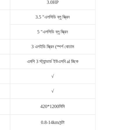
3.0HP
3.5 "এলসিডি ব্লু স্ক্রিন
5 "এলসিডি ব্লু স্ক্রিন
3 এলইডি স্ক্রিন (স্পর্শ বোতাম
এমপি 3 স্ট্যান্ডার্ড ইউএসবি al চ্ছিক
√
√
420*1200মিমি
0.8-14km/ঘন্টা