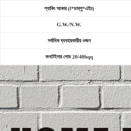
প্যাকিং আকার (l*ডাব্লু*এইচ)
G.W./N.W.
সর্বাধিক ব্যবহারকারীর ওজন
কনটেইনার লোড 20/40hqq