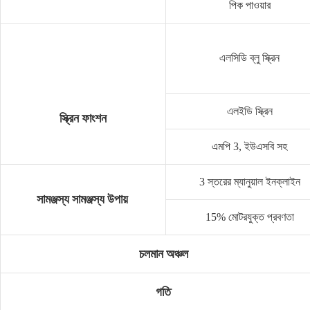
পিক পাওয়ার
এলসিডি ব্লু স্ক্রিন
এলইডি স্ক্রিন
স্ক্রিন ফাংশন
এমপি 3, ইউএসবি সহ
3 স্তরের ম্যানুয়াল ইনক্লাইন
সামঞ্জস্য সামঞ্জস্য উপায়
15% মোটরযুক্ত প্রবণতা
চলমান অঞ্চল
গতি