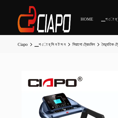
HOME
▁প ো র্ স
Ciapo
▁প ো র্ সি ন ট স ন
সিয়াপো ট্রেডমিল
বৈদ্যুতিক ট