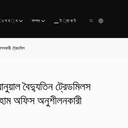
ঃ শ ব ্ দ
সম্পদ
▁ ট ্যা ক ট
শীলনকারী ট্রেডমিল
ানুয়াল বৈদ্যুতিন ট্রেডমিলস
ম হোম অফিস অনুশীলনকারী