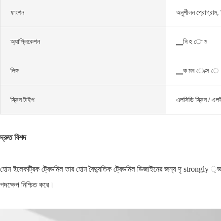
ফাংশন
অনুশীলন প্রোগ্রাম,
অ্যাপ্লিকেশন
▁নি হ ো ম
লিঙ্গ
▁ক মন ে ক্স ে
স্ক্রিন টাইপ
এলসিডি স্ক্রিন / এলই
দ্রুত বিশদ
হোম ইলেকট্রিক ট্রেডমিল তার হোম বৈদ্যুতিক ট্রেডমিল ডিজাইনের জন্য দৃ strongly ়ভাবে
পদক্ষেপ নিশ্চিত করে।