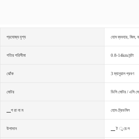
প্রযোজ্য দৃশ্য
হোম ব্যবহার, জিম, ব
গতির পরিসীমা
0.8-14km/ঘন্টা
ঝোঁক
3 ম্যানুয়াল প্রবণ
মোটর
ডিসি মোটর / এসি ম
▁প রা না ম
হোম ট্রেডমিল
উপাদান
▁ ট ু য়ে ল