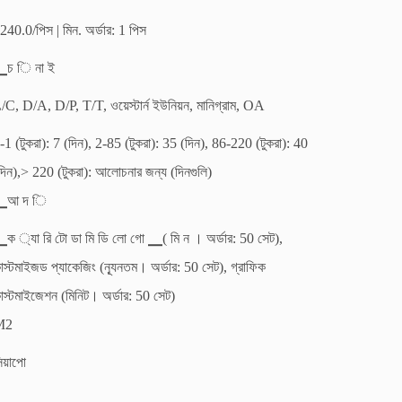
240.0/পিস | মিন. অর্ডার: 1 পিস
চ ি না ই
/C, D/A, D/P, T/T, ওয়েস্টার্ন ইউনিয়ন, মানিগ্রাম, OA
-1 (টুকরা): 7 (দিন), 2-85 (টুকরা): 35 (দিন), 86-220 (টুকরা): 40
দিন),> 220 (টুকরা): আলোচনার জন্য (দিনগুলি)
▁আ দ ি
ক ্যা রি টো ডা মি ডি লো গো ▁( মি ন । অর্ডার: 50 সেট),
াস্টমাইজড প্যাকেজিং (ন্যূনতম। অর্ডার: 50 সেট), গ্রাফিক
াস্টমাইজেশন (মিনিট। অর্ডার: 50 সেট)
M2
িয়াপো