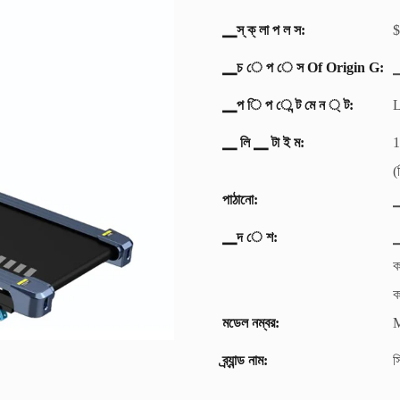
▁স্ ক্ লা প ল স:
$
▁চ ে প ে স Of Origin G:
▁
▁প ি প ে ন্ট মে ন ্ ট:
L
▁ লি ▁ টা ই ম:
1
(
পাঠানো:
▁দ ে শ:
▁
ক
ক
মডেল নম্বর:
ব্র্যান্ড নাম:
স