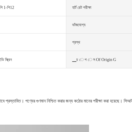
 পি 1-পি12
হার্ট রেট পরীক্ষা
ভাঁজযোগ্য
প্রস্থ
ডি স্ক্রিন
▁চ ে প ে স Of Origin G
 প্রস্তাবিত। পণ্যের গুণমান নিশ্চিত করার জন্য কঠোর মানের পরীক্ষা করা হয়েছে। সিআইএ