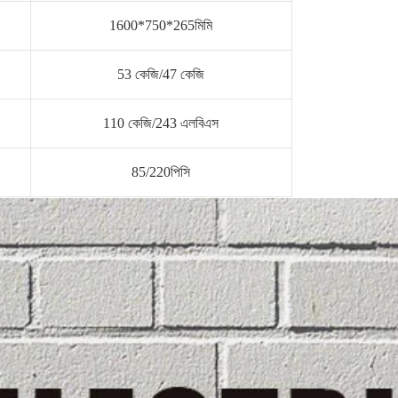
1600*750*265মিমি
53 কেজি/47 কেজি
110 কেজি/243 এলবিএস
85/220পিসি