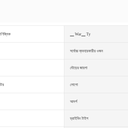
াণিজ্যিক
▁ War▁ Ty
সর্বোচ্চ ব্যবহারকারীর ওজন
দৌড়ের জায়গা
োটর
লোগো
আদর্শ
ড্রাইভিং টাইপ