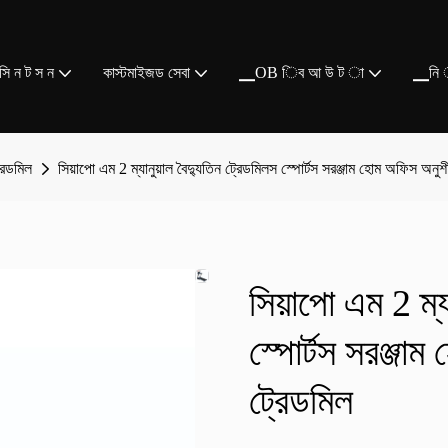
ি ন ট স ন
কাস্টমাইজড সেবা
▁OB িব আ উ ট া
▁নি 
্রেডমিল
সিয়াপো এম 2 ম্যানুয়াল বৈদ্যুতিন ট্রেডমিলস স্পোর্টস সরঞ্জাম হোম অফিস অনু
সিয়াপো এম 2 ম্য
স্পোর্টস সরঞ্জা
ট্রেডমিল