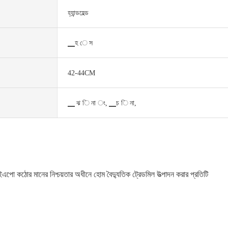
হ্যান্ডহেল্ড
▁হ ে স
42-44CM
▁ ঝ ি না ং, ▁চ ি না,
পো কঠোর মানের নিশ্চয়তার অধীনে হোম বৈদ্যুতিক ট্রেডমিল উত্পাদন করার প্রতিটি