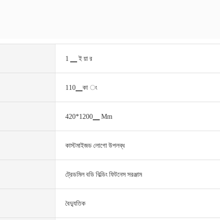
1 ▁ ই য়া র
110▁কা ং
420*1200▁ Mm
কাস্টমাইজড লোগো উপলব্ধ
ট্রেডমিল বডি বিল্ডিং ফিটনেস সরঞ্জাম
বৈদ্যুতিক