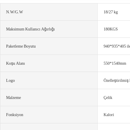
N.W/G.W
18/27 kg
Maksimum Kullanıcı Ağırlığı
180KGS
Paketleme Boyutu
940*935*405 i
Koşu Alanı
550*1540mm
Logo
Özelleştirilmiş
Malzeme
Çelik
Fonksiyon
Kalori