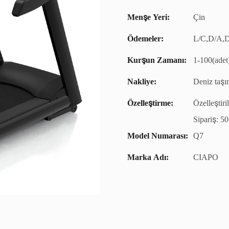
Menşe Yeri:
Çin
Ödemeler:
L/C,D/A,D
Kurşun Zamanı:
1-100(adet
Nakliye:
Deniz taşı
Özelleştirme:
Özelleştiri
Sipariş: 50
Model Numarası:
Q7
Marka Adı:
CIAPO