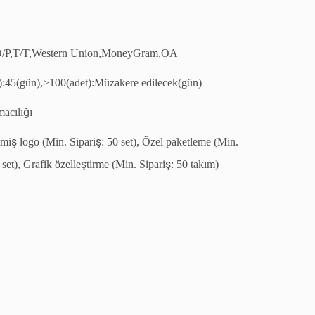
/P,T/T,Western Union,MoneyGram,OA
):45(gün),>100(adet):Müzakere edilecek(gün)
macılığı
lmiş logo (Min. Sipariş: 50 set), Özel paketleme (Min.
 set), Grafik özelleştirme (Min. Sipariş: 50 takım)