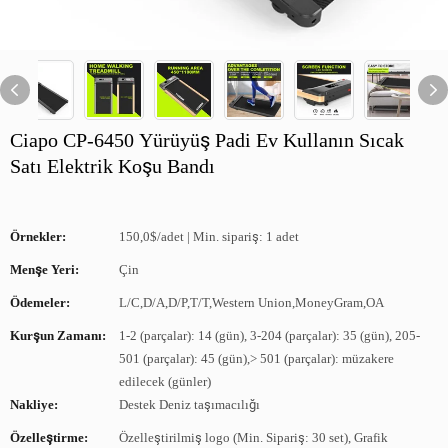
Ciapo CP-6450 Yürüyüş Padi Ev Kullanın Sıcak
Satı Elektrik Koşu Bandı
Örnekler:
150,0$/adet | Min. sipariş: 1 adet
Menşe Yeri:
Çin
Ödemeler:
L/C,D/A,D/P,T/T,Western Union,MoneyGram,OA
Kurşun Zamanı:
1-2 (parçalar): 14 (gün), 3-204 (parçalar): 35 (gün), 205-
501 (parçalar): 45 (gün),> 501 (parçalar): müzakere
edilecek (günler)
Nakliye:
Destek Deniz taşımacılığı
Özelleştirme:
Özelleştirilmiş logo (Min. Sipariş: 30 set), Grafik