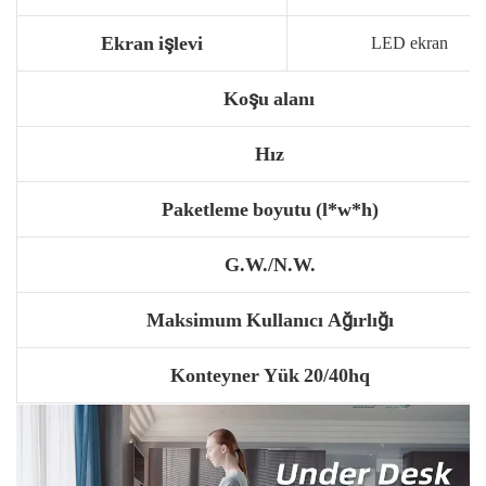
Ekran işlevi
LED ekran
Koşu alanı
Hız
Paketleme boyutu (l*w*h)
G.W./N.W.
Maksimum Kullanıcı Ağırlığı
Konteyner
Yük 20/40hq