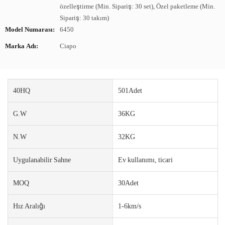
özelleştirme (Min. Sipariş: 30 set), Özel paketleme (Min.
Sipariş: 30 takım)
Model Numarası:
6450
Marka Adı:
Ciapo
40HQ
501Adet
G.W
36KG
N.W
32KG
Uygulanabilir Sahne
Ev kullanımı, ticari
MOQ
30Adet
Hız Aralığı
1-6km/s