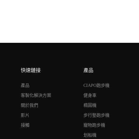
快速鏈接
產品
產品
CIAPO跑步機
客製化解決方案
健身車
關於我們
橢圓機
影片
步行墊跑步機
接觸
寵物跑步機
划船機