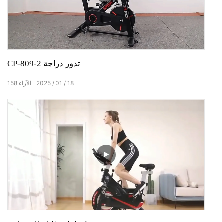
CP-809-2 تدور دراجة
18
01
2025
الآراء
158