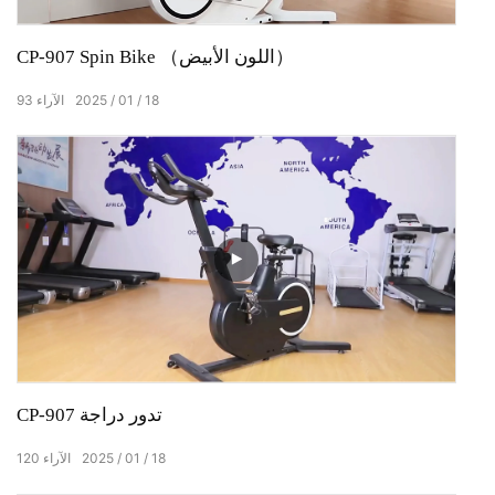
CP-907 Spin Bike （اللون الأبيض）
18
01
2025
الآراء
93
CP-907 تدور دراجة
18
01
2025
الآراء
120