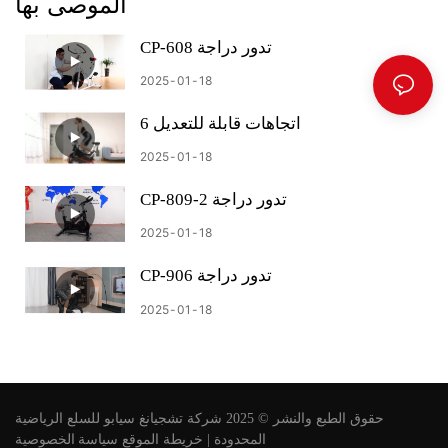
الموصى بها
CP-608 تدور دراجة
2025
01
18
6 اتجاهات قابلة للتعديل
2025
01
18
CP-809-2 تدور دراجة
2025
01
18
CP-906 تدور دراجة
2025
01
18
حقوق الطبع والنشر © 2025 شركة تشجيانغ سيابو للسلع الرياضية
المحدودة |
خريطة الموقع
سياسة الخصوصية