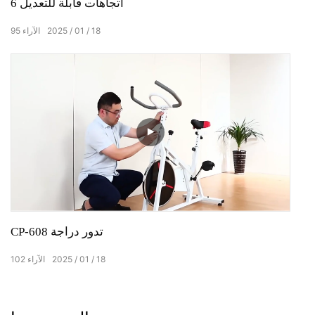
6 اتجاهات قابلة للتعديل
18
01
2025
الآراء
95
CP-608 تدور دراجة
18
01
2025
الآراء
102