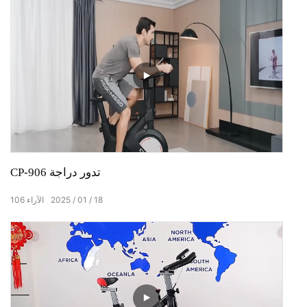
CP-906 تدور دراجة
18
01
2025
الآراء
106