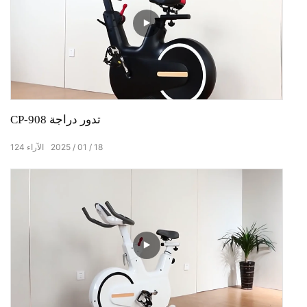
CP-908 تدور دراجة
18
01
2025
الآراء
124