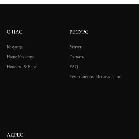
 среди всех домашних
или готовы провести полноц
в. Они просты в
тренировку, регулярность буде
ании, щадят суставы и
вознаграждена.
О НАС
РЕСУРС
для людей с любым уровнем
й подготовки. Даже короткие
Команда
Услуги
аждый день могут улучшить
Наше Качество
Скачать
вье и зарядить энергией.
Новости & Блог
FAQ
Тематические Исследования
АДРЕС