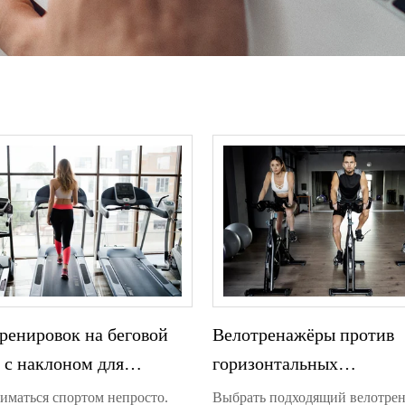
тренировок на беговой
Велотренажёры против
 с наклоном для
горизонтальных
ющих
велотренажёров: что лу
ниматься спортом непросто.
Выбрать подходящий велотре