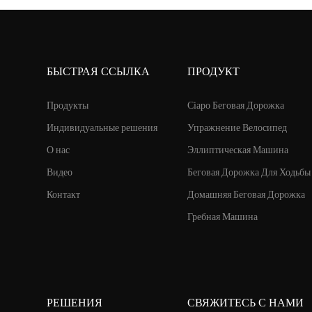
эффективность тренировок на
вариантов
наклонной дорожке, она также оставляет
тренажеро
много места для ошибок новичкам,
использов
БЫСТРАЯ ССЫЛКА
ПРОДУКТ
привыкшим к ровной поверхности.
подходят 
физическо
Продукты
Ciapo Беговая Дорожка
поездки к
Индивидуальные решения
Упражнение Велосипед
ваше здоро
О нас
Эллиптическая Машина
Видео
Беговая Дорожка Для Ходьбы
Контакт
Домашняя Беговая Дорожка
Гребная Машина
РЕШЕНИЯ
СВЯЖИТЕСЬ С НАМИ