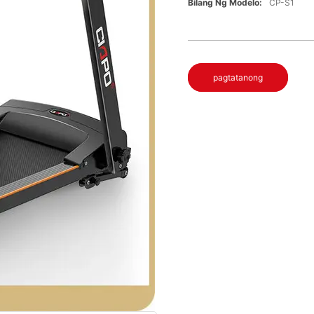
Bilang Ng Modelo:
CP-S1
pagtatanong