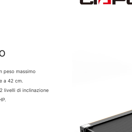
O
a un peso massimo
re a 42 cm.
livelli di inclinazione
HP.