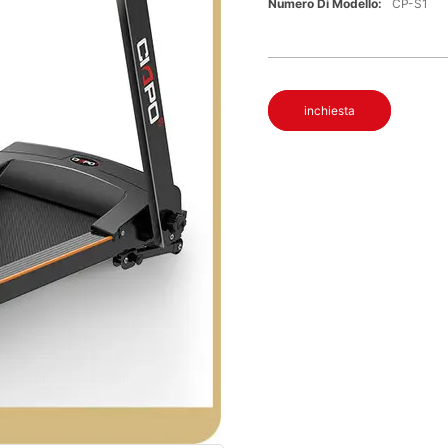
Numero Di Modello:
CP-S1
inchiesta