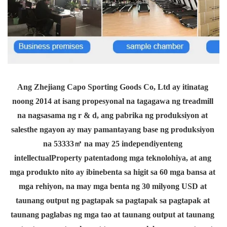
Ang Zhejiang Capo Sporting Goods Co, Ltd ay itinatag 
noong 2014 at isang propesyonal na tagagawa ng treadmill 
na nagsasama ng r & d, ang pabrika ng produksiyon at 
salesthe ngayon ay may pamantayang base ng produksiyon 
na 53333㎡ na may 25 independiyenteng 
intellectualProperty patentadong mga teknolohiya, at ang 
mga produkto nito ay ibinebenta sa higit sa 60 mga bansa at 
mga rehiyon, na may mga benta ng 30 milyong USD at 
taunang output ng pagtapak sa pagtapak sa pagtapak at 
taunang paglabas ng mga tao at taunang output at taunang 