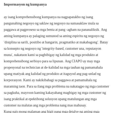
Impormasyon ng kumpanya
ay isang komprehensibong kumpanya na nagpapatakbo ng isang
pangunahing negosyo ng saklaw ng negosyo na sumasaklaw mula sa
paggawa at pagproseso sa mga benta at pang -agham na pananaliksik. Ang
aming kumpanya ay palaging sumunod sa aming espiritu ng negosyo ng
'disiplina sa sarili, positibo at hangarin, pragmatiko at makabagong'. Batay
sa konsepto ng negosyo ng 'integrity-based, customer una, reputasyon
muna', nakatuon kami sa pagbibigay ng kalidad ng mga produkto at
komprehensibong serbisyo para sa lipunan. Ang CIAPO ay may mga
propesyonal na technician at de-kalidad na mga tauhan ng pamamahala
upang matiyak ang kalidad ng produkto at itaguyod ang pag-unlad ng
korporasyon. Kami ay nakikibahagi sa paggawa at pamamahala ng
maraming taon. Para sa ilang mga problema na nakatagpo ng mga customer
sa pagkuha, mayroon kaming kakayahang magbigay ng mga customer ng
isang praktikal at epektibong solusyon upang matulungan ang mga
customer na malutas ang mga problema nang mas mahusay.
Kung nais mong malaman ang higit pang mga detalye ng aming mga