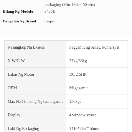
packaging (Min. Order: 50 sets)
Bilang Ng Modelo:
3430D
Pangalan Ng Brand:
Ciapo
Naaangkop Na Eksena
Paggamit ng bahay, komersyal
N.W/G.W
27kg/33kg
Lakas Ng Motor
DC 2.5HP
OEM
Magagamit
Max Na Timbang Ng Gumagamit
130kgs
Display
4 window screen
Laki Ng Packaging
1410*765*155mm