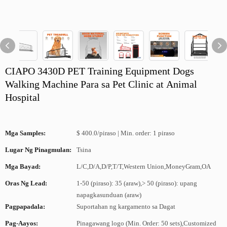
CIAPO 3430D PET Training Equipment Dogs
Walking Machine Para sa Pet Clinic at Animal
Hospital
Mga Samples:
$ 400.0/piraso | Min. order: 1 piraso
Lugar Ng Pinagmulan:
Tsina
Mga Bayad:
L/C,D/A,D/P,T/T,Western Union,MoneyGram,OA
Oras Ng Lead:
1-50 (piraso): 35 (araw),> 50 (piraso): upang
napagkasunduan (araw)
Pagpapadala:
Suportahan ng kargamento sa Dagat
Pag-Aayos:
Pinagawang logo (Min. Order: 50 sets),Customized