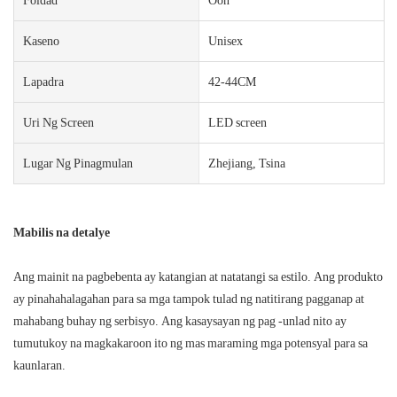
Kaseno
Unisex
Lapadra
42-44CM
Uri Ng Screen
LED screen
Lugar Ng Pinagmulan
Zhejiang, Tsina
Mabilis na detalye
Ang mainit na pagbebenta ay katangian at natatangi sa estilo. Ang produkto
ay pinahahalagahan para sa mga tampok tulad ng natitirang pagganap at
mahabang buhay ng serbisyo. Ang kasaysayan ng pag -unlad nito ay
tumutukoy na magkakaroon ito ng mas maraming mga potensyal para sa
kaunlaran.