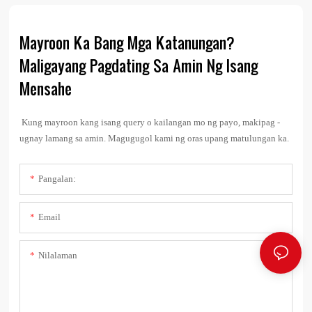
Mayroon Ka Bang Mga Katanungan?
Maligayang Pagdating Sa Amin Ng Isang
Mensahe
Kung mayroon kang isang query o kailangan mo ng payo, makipag -
ugnay lamang sa amin. Magugugol kami ng oras upang matulungan ka.
Pangalan:
Email
Nilalaman