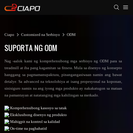
Ciapo
Customized na Serbisyo
ODM
SUPORTA NG ODM
Nag -aalok kami ng komprehensibong mga serbisyo ng ODM para sa
treadmill at iba pang kagamitan sa fitness. Mula sa disenyo ng konsepto
hanggang sa pagmamanupaktura, pinangangasiwaan namin ang bawat
detalye. Sa advanced na teknolohiya at isang propesyonal na koponan,
sinisiguro namin na ang iyong mga produkto ay nakakatugon sa mataas
na pamantayan at natatanging mga kahilingan sa merkado.
Komprehensibong kasosyo sa tatak
Eksklusibong disenyo ng produkto
Mahigpit na kontrol sa kalidad
On-time na paghahatid