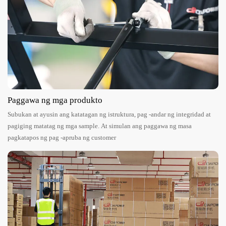
Paggawa ng mga produkto
Subukan at ayusin ang katatagan ng istruktura, pag -andar ng integridad at
pagiging matatag ng mga sample. At simulan ang paggawa ng masa
pagkatapos ng pag -apruba ng customer