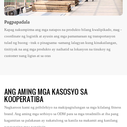
Pagpapadala
Kapag nakumpirma ang mga natapos na produkto bilang kwalipikado, mag -
coordinate ng logistik at ayusin ang mga pamamaraan ng transportasyon
tulad ng buong - trak o pinagsama -samang lalagyan kung kinakailangan,
tinitiyak na ang mga produkto ay naihatid sa lokasyon na tinukoy ng
customer nang ligtas at sa oras
ANG AMING MGA KASOSYO SA
KOOPERATIBA
Nagkaroon kami ng pribilehiyo na makipagtulungan sa mga kilalang fitness
brand. Ang aming mga serbisyo sa ODM para sa mga treadmills at iba pang
kagamitan sa palakasan ay nakatulong sa kanila na makamit ang kanilang
natatanging mga pangitain