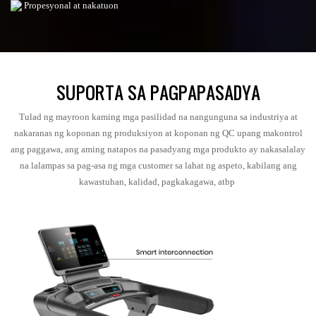
Propesyonal at nakatuon
SUPORTA SA PAGPAPASADYA
Tulad ng mayroon kaming mga pasilidad na nangunguna sa industriya at
nakaranas ng koponan ng produksiyon at koponan ng QC upang makontrol
ang paggawa, ang aming natapos na pasadyang mga produkto ay nakasalalay
na lalampas sa pag-asa ng mga customer sa lahat ng aspeto, kabilang ang
kawastuhan, kalidad, pagkakagawa, atbp