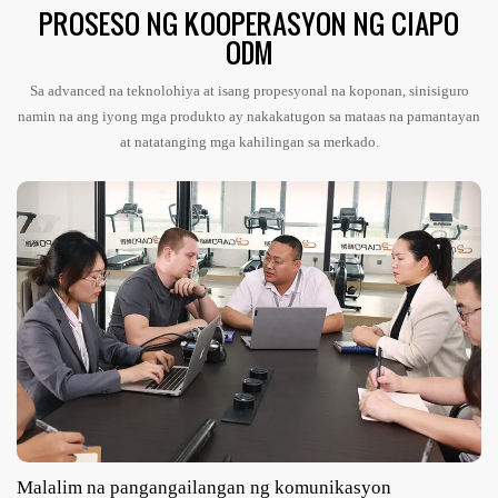
PROSESO NG KOOPERASYON NG CIAPO
ODM
Sa advanced na teknolohiya at isang propesyonal na koponan, sinisiguro
namin na ang iyong mga produkto ay nakakatugon sa mataas na pamantayan
at natatanging mga kahilingan sa merkado.
Malalim na pangangailangan ng komunikasyon