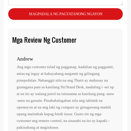
MAGPADALA NG PAGTATANONG NGAYON
Mga Review Ng Customer
Andrew
Dan
Ang mga customer tulad ng pagganap, kadalian ng paggamit,
1. N
antas ng ingay at kakayahang magamit ng gilingang
2. L
pinepedalan. Nabanggit nila na ang Thatit ay mahusay na
3. S
gumagana para sa kanilang Sit/Stand Desk, madaling i -set up
mga 
at na ito ay walang putol na isinasama sa kanilang pang -araw
4. N
-araw na gawain. Pinahahalagahan nila ang tahimik na
5. M
operasyon at na ang laki ng compact ay ginagawang madali
tam
upang maiimbak kapag hindi inuse. Gusto rin ng mga
customer ang remote control, na sinasabi na ito ay kapaki -
pakinabang at maginhawa