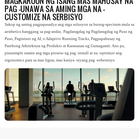
MAGKAROON NG ISANG MAS MAHUSAY NA
PAG -UNAWA SA AMING MGA NA -
CUSTOMIZE NA SERBISYO
Sakop ng aming pagpapasadya ang mga solusyon sa buong-spectrum mula sa
aesthetics hanggang sa pag-andar, Pagdaragdag ng Pagdaragdag ng Puso ng
Puso, Pagtuturo ng AI, o Adaptive Running Tracks, Pagpapahusay ng
Parehong Arkitektura ng Produkto at Karanasan ng Gumagamit. Ano pa,
pinasimple namin ang mga proseso ng pag -install at na -optimize ang
ergonomics para sa mas ligtas, mas kasiya -siyang pag -eehersisyo