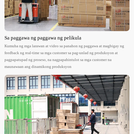
Sa paggawa ng paggawa ng pelikula
Kumuha ng mga larawan at video sa panahon ng paggawa at magbigay ng
feedback ng real-time sa mga customer sa pag-unlad ng produksyon at
pagpapatupad ng proseso, na nagpapahintulot sa mga customer na
maunawaan ang dinamikong produksyon