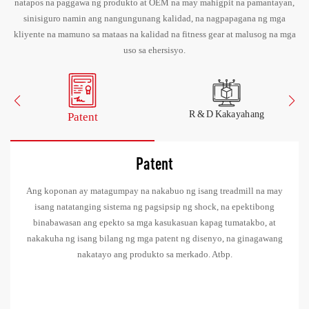
natapos na paggawa ng produkto at OEM na may mahigpit na pamantayan,
sinisiguro namin ang nangungunang kalidad, na nagpapagana ng mga
kliyente na mamuno sa mataas na kalidad na fitness gear at malusog na mga
uso sa ehersisyo.
R & D Kakayahang
Patent
Patent
Ang koponan ay matagumpay na nakabuo ng isang treadmill na may
isang natatanging sistema ng pagsipsip ng shock, na epektibong
binabawasan ang epekto sa mga kasukasuan kapag tumatakbo, at
nakakuha ng isang bilang ng mga patent ng disenyo, na ginagawang
nakatayo ang produkto sa merkado. Atbp.