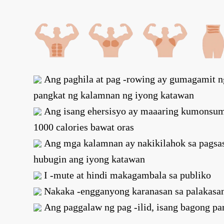
Ang paghila at pag -rowing ay gumagamit 
pangkat ng kalamnan ng iyong katawan
Ang isang ehersisyo ay maaaring kumonsum
1000 calories bawat oras
Ang mga kalamnan ay nakikilahok sa pagsa
hubugin ang iyong katawan
I -mute at hindi makagambala sa publiko
Nakaka -engganyong karanasan sa palakasa
Ang paggalaw ng pag -ilid, isang bagong par