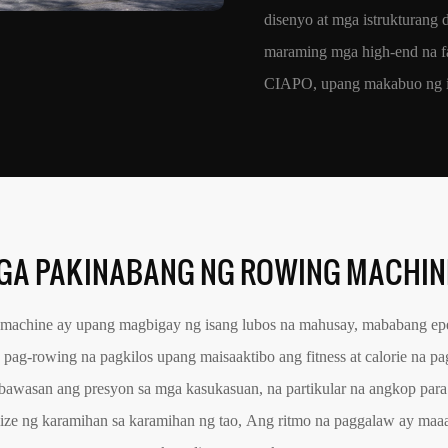
disenyo at mga istrukturang d
maraming mga high-end na fa
CIAPO, upang makabuo ng isa
GA PAKINABANG NG ROWING MACHIN
machine ay upang magbigay ng isang lubos na mahusay, mababang epe
pag-rowing na pagkilos upang maisaaktibo ang fitness at calorie na 
wasan ang presyon sa mga kasukasuan, na partikular na angkop para sa
mize ng karamihan sa karamihan ng tao, Ang ritmo na paggalaw ay maaar