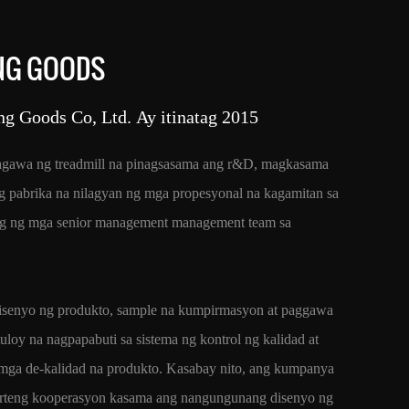
NG GOODS
ng Goods Co, Ltd. Ay itinatag 2015
gagawa ng treadmill na pinagsasama ang r&D, magkasama
ng pabrika na nilagyan ng mga propesyonal na kagamitan sa
ng ng mga senior management management team sa
disenyo ng produkto, sample na kumpirmasyon at paggawa
loy na nagpapabuti sa sistema ng kontrol ng kalidad at
mga de-kalidad na produkto. Kasabay nito, ang kumpanya
arteng kooperasyon kasama ang nangungunang disenyo ng