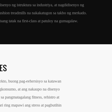
isenyo ng istruktura sa industriya, at nagdidisenyo ng
shion treadmills na nakakatugon sa takbo ng merkado.
ng tatak na first-class at patuloy na gumagalaw.
ES
kto, buong pag-eehersisyo sa katawan
pagkonsumo, at ang nakaupo na disenyo
 pangmatagalang fitness, rehistro at
i ring mapawi ang stress at pagbutihin