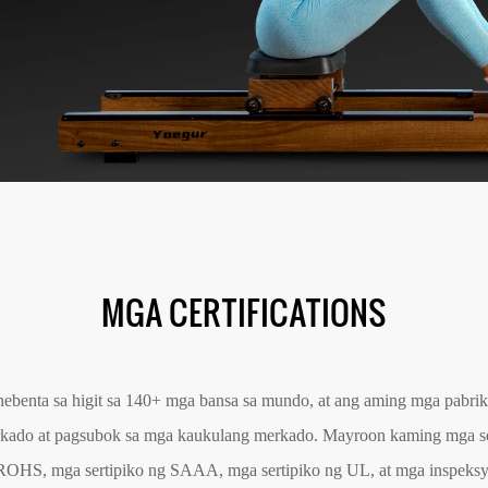
ebenta sa higit sa 140+ mga bansa sa mundo, at ang aming mga pabrik
merkado at pagsubok sa mga kaukulang merkado. Mayroon kaming mga s
g ROHS, mga sertipiko ng SAAA, mga sertipiko ng UL, at mga inspeks