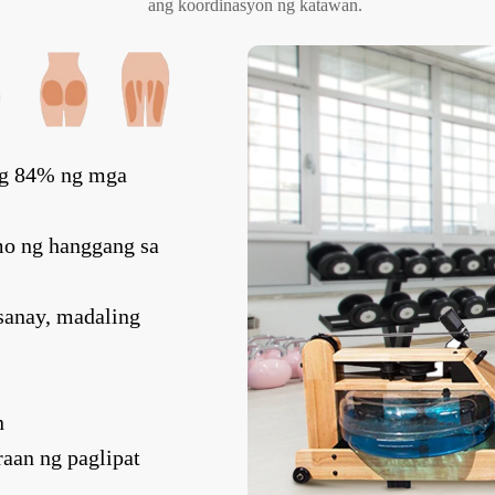
ang koordinasyon ng katawan.
ng 84% ng mga
o ng hanggang sa
sanay, madaling
n
aan ng paglipat