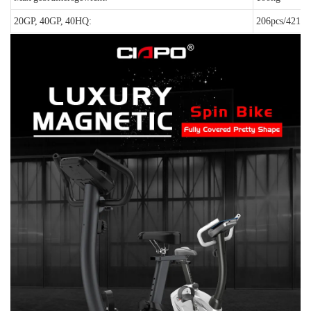
20GP, 40GP, 40HQ:
206pcs/421pc