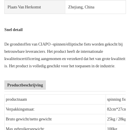
Plaats Van Herkomst
Zhejiang, China
Snel detail
De grondstoffen van CIAPO -spinnen/elliptische fiets worden gekocht bij
betrouwbare leveranciers. Het product heeft de internationale
kwaliteitscertificering aangenomen en verzekerd dat het van grote kwaliteit
is. Het product is volledig geschikt voor het toepassen in de industrie.
Productbeschrijving
productnaam
spinning fiets
Verpakkingsmaat:
82cm*27cm*
Bruto gewicht/netto gewicht
25kg / 28kg
Max gebruikersgewicht:
100kg