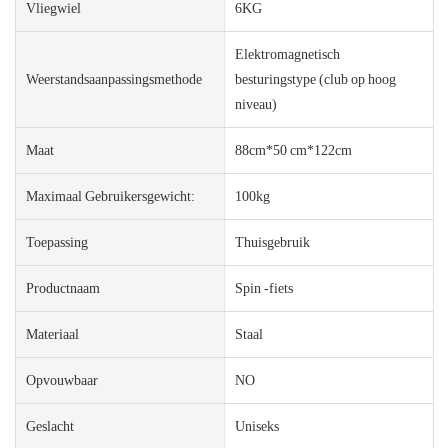
Vliegwiel
6KG
Elektromagnetisch
Weerstandsaanpassingsmethode
besturingstype (club op hoog
niveau)
Maat
88cm*50 cm*122cm
Maximaal Gebruikersgewicht:
100kg
Toepassing
Thuisgebruik
Productnaam
Spin -fiets
Materiaal
Staal
Opvouwbaar
NO
Geslacht
Uniseks