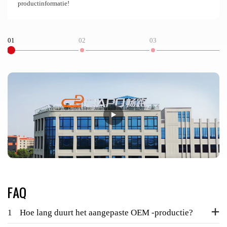
productinformatie!
01
02
03
0
FAQ
1
Hoe lang duurt het aangepaste OEM -productie?