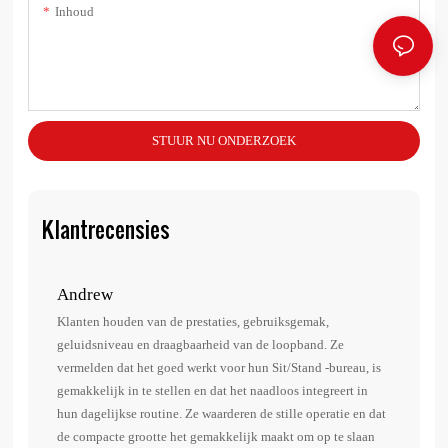
Inhoud
STUUR NU ONDERZOEK
Klantrecensies
Andrew
Dan
Klanten houden van de prestaties, gebruiksgemak,
1. Z
geluidsniveau en draagbaarheid van de loopband. Ze
2. A
vermelden dat het goed werkt voor hun Sit/Stand -bureau, is
3. E
gemakkelijk in te stellen en dat het naadloos integreert in
instr
hun dagelijkse routine. Ze waarderen de stille operatie en dat
4. Z
de compacte grootte het gemakkelijk maakt om op te slaan
5. Ge