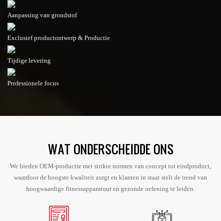
WAT ONDERSCHEIDDE ONS
We bieden OEM-productie met strikte normen van concept tot eindproduct,
waardoor de hoogste kwaliteit zorgt en klanten in staat stelt de trend van
hoogwaardige fitnessapparatuur en gezonde oefening te leiden.