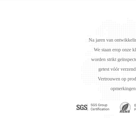
Na jaren van ontwikkeli
We staan ​​erop onze 
worden strikt geïnspect
getest vóór verzen
Vertrouwen op produ
opmerkingen 
SGS (5)
RO