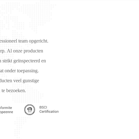
ssioneel team opgericht.
erp. Al onze producten
 strikt geïnspecteerd en
t onder toepassing.
ducten veel gunstige
 te bezoeken.
5)
BSCI (3)