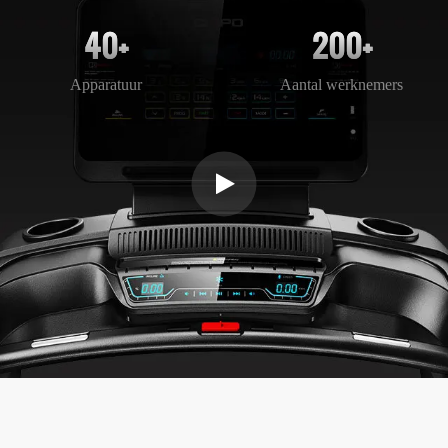
40+
200+
Apparatuur
Aantal werknemers