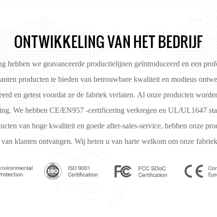
ONTWIKKELING VAN HET BEDRIJF
ng hebben we geavanceerde productielijnen geïntroduceerd en een profe
klanten producten te bieden van betrouwbare kwaliteit en modieus ontw
eerd en getest voordat ze de fabriek verlaten. Al onze producten worden
ding. We hebben CE/EN957 -certificering verkregen en UL/UL1647 staa
cten van hoge kwaliteit en goede after-sales-service, hebben onze pro
ISO-9001
van klanten ontvangen. Wij heten u van harte welkom om onze fabriek
HS (5)
(5)
FCC (7)
CE (