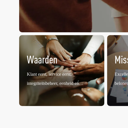
Waarden
Mis
Klant eerst, service eerst,
Excelle
integriteitsbeheer, eenheid en
belone
samenwerking