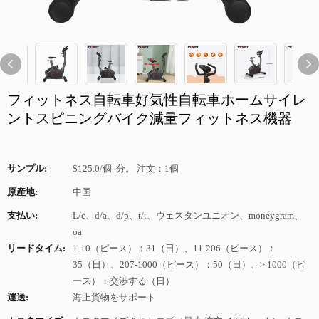
フィットネス自転車好気性自転車ホームサイレ
ントスピニングバイク減量フィットネス機器
サンプル:
$125.0/個 |分。 注文：1個
原産地:
中国
支払い:
L/c、d/a、d/p、t/t、ウェスタンユニオン、moneygram、
oa
リードタイム:
1-10（ピース）：31（日）、11-206（ピース）：
35（日）、207-1000（ピース）：50（日）、> 1000（ピ
ース）：交渉する（日）
運送:
海上貨物をサポート