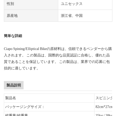
性別
ユニセックス
原産地
浙江省、中国
簡単な詳細
Ciapo Spining/Elliptical Bikeの原材料は、信頼できるベンダーから購
入されます。 この製品は、国際的な品質認証に合格し、優れた品
質であることを保証しています。 この製品は、業界での応募に包
括的に適しています。
製品説明
製品名
スピニング
パッケージングサイズ：
82cm*27cm*
総重量/純重量
25kg / 28kg