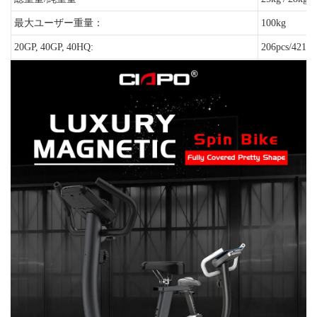
最大ユーザー重量：
100kg
20GP, 40GP, 40HQ:
206pcs/421pc