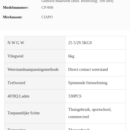
Grafisch maatwerk (Min. Bestelling: 100 sets)
Modelnummer:
CP-906
Merknaam:
CIAPO
N.W G.W
25.5/29.5KGS
Vliegwiel
6kg
Weerstandsaanpassingsmethode
Direct contact weerstand
Trefwoord
Spinnende fietsoefening
40'HQ Laden
330PCS
Thuisgebruik, sportschool,
Toepasselijke Scène
commercieel
Toepassing
Thuisgebruik