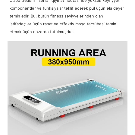
Ciapo treadmill sərfəli qiymət nöqtəsində yüksək keyfiyyətli
komponentlər və funksiyalar təklif edərək pul üçün əla dəyər
təmin edir. Bu, bütün fitness səviyyələrindən olan
istifadəçilər üçün rahat və effektiv məşq təcrübəsi təmin
etmək üçün nəzərdə tutulmuşdur.