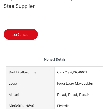
SteelSupplier
sorğu-sual
Məhsul Detalı
Sertifikatlaşdırma
CE,ROSH,ISO9001
Logo
Fərdi Loqo Mövcuddur
Material
Polad, Polad, Plastik
Sürücülük Növü
Elektrik