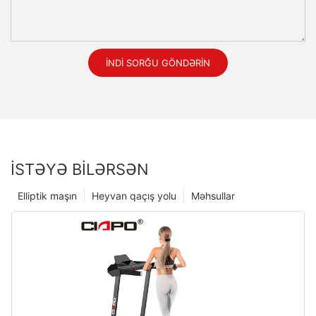
İNDI SORĞU GÖNDƏRIN
İSTƏYƏ BILƏRSƏN
Elliptik maşın
Heyvan qaçış yolu
Məhsullar