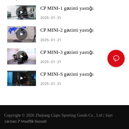
CP MINI-1 gəzinti yastığı
2025
01
21
CP MINI-2 gəzinti yastığı
2025
01
21
CP MINI-3 gəzinti yastığı
2025
01
21
CP MINI-S gəzinti yastığı
2025
01
21
Copyright © 2026 Zhejiang Ciapo Sporting Goods Co., Ltd |
Sayt
xəritəsi
P
Məxfilik Siyasəti