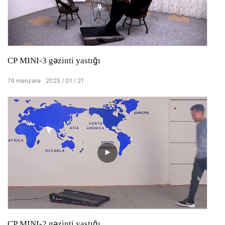
CP MINI-3 gəzinti yastığı
74
mənzərə
2025
01
21
CP MINI-2 gəzinti yastığı