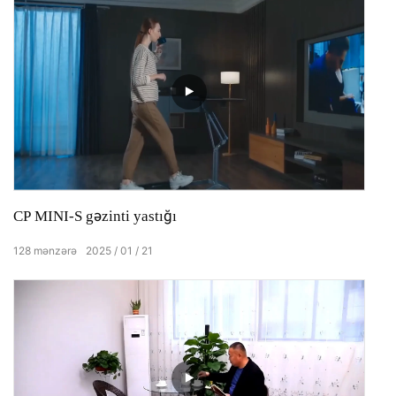
CP MINI-S gəzinti yastığı
128
mənzərə
2025
01
21