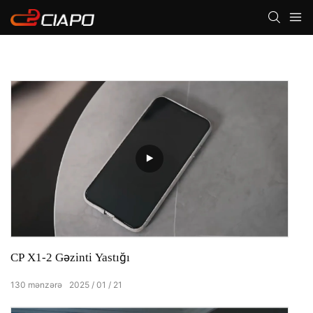
CP X1-2 Gəzinti Yastığı
130
mənzərə
2025
01
21