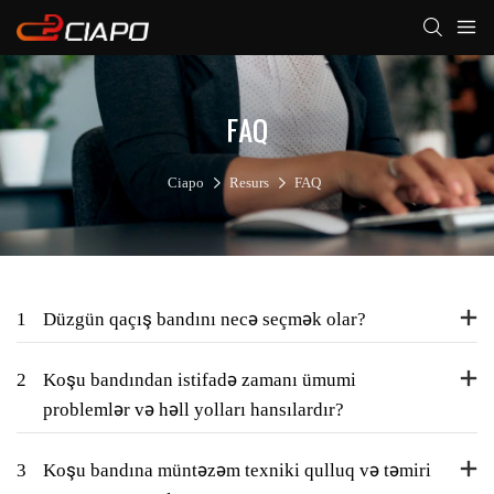
FAQ
Ciapo
Resurs
FAQ
1
Düzgün qaçış bandını necə seçmək olar?
2
Koşu bandından istifadə zamanı ümumi
problemlər və həll yolları hansılardır?
3
Koşu bandına müntəzəm texniki qulluq və təmiri