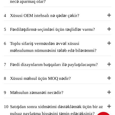
necə aparmaq olar?
4
Xüsusi OEM istehsalı nə qədər çəkir?
5
Fərdiləşdirmə seçimləri üçün təqlidlər varmı?
6
Toplu sifariş verməzdən əvvəl xüsusi
məhsulumun nümunəsini tələb edə bilərəmmi?
7
Fərdi dizaynlarım başqaları ilə paylaşılacaqmı?
8
Xüsusi məhsul üçün MOQ nədir?
9
Məhsulun zəmanəti necədir?
10
Satışdan sonra xidmətimi dəstəkləmək üçün bir az
pulsuz paylaşma hissəsini təmin edəcəksiniz?