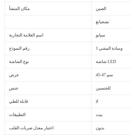
الصين
مكان المنشأ
تشجيانغ
سيابو
اسم العلامة التجارية
وسادة المشي 1
رقم النموذج
شاشة LED
نوع الشاشة
45-47 سم
عرض
للجنسين
جنس
لا
قابلة للطي
بيت
التطبيقات
بدون
اختبار معدل ضربات القلب