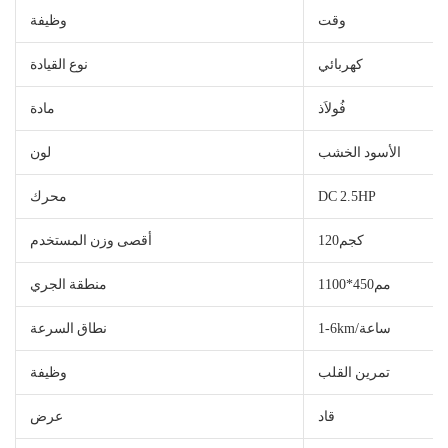
وقت
وظيفة
كهربائي
نوع القيادة
فُولاَذ
مادة
الأسود الخشب
لون
DC 2.5HP
محرك
كجم120
أقصى وزن المستخدم
مم450*1100
منطقة الجري
1-6km/ساعة
نطاق السرعة
تمرين القلب
وظيفة
قاد
عرض