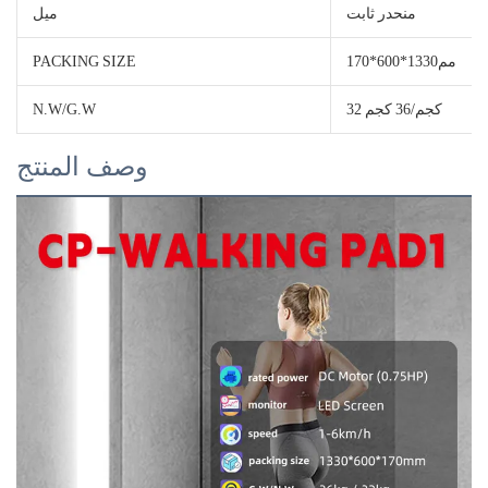
منحدر ثابت
ميل
مم1330*600*170
PACKING SIZE
32 كجم/36 كجم
N.W/G.W
وصف المنتج