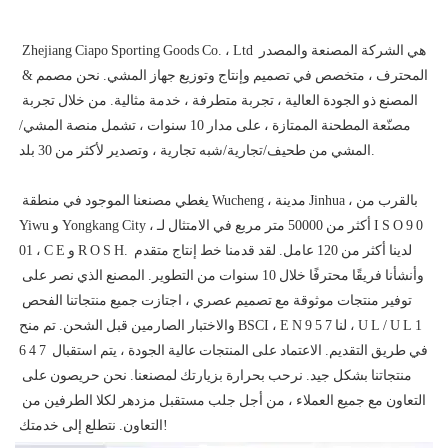
 Zhejiang Ciapo Sporting Goods Co. ، Ltd هي الشركة المصنعة والمصدر 
المحترف ، متخصص في تصميم وإنتاج وتوزيع جهاز المشي. نحن مصمم & 
المصنع ذو الجودة العالية ، تجربة متطرفة ، خدمة مثالية. من خلال تجربة 
مصنّعة المطحنة الممتازة ، على مدار 10 سنوات ، تشمل منصة المشي/
 يغطي مصنعنا الموجود في منطقة Wucheng ، مدينة Jinhua ، بالقرب من 
Yiwu و Yongkang City ، أكثر من 50000 متر مربع في الامتثال لـ I S O 9 0 
01 ، C E و R O S H. لدينا أكثر من 120 عامل. لقد قدمنا ​​خط إنتاج متقدم 
وأنشأنا فريقًا محترفًا خلال 10 سنوات من التطوير. المصنع الذي نصر على 
توفير منتجات موثوقة مع تصميم عصري ، اجتازت جميع منتجاتنا الفحص 
والاختبار الصارمين قبل الشحن. تم منح BSCI ، E N 9 5 7 لنا ، U L / U L 1 
6 4 7 في طريق التقديم. الاعتماد على المنتجات عالية الجودة ، يتم استقبال 
منتجاتنا بشكل جيد. نرحب بحرارة بزيارتك لمصنعنا. نحن حريصون على 
التعاون مع جميع العملاء ، من أجل جلب مستقبل مزدهر لكلا الطرفين من 