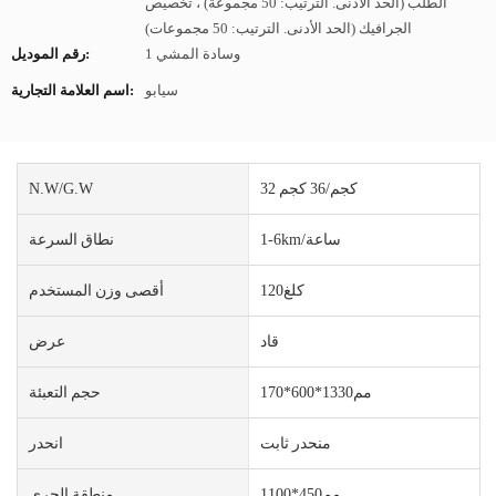
الطلب (الحد الأدنى. الترتيب: 50 مجموعة) ، تخصيص
الجرافيك (الحد الأدنى. الترتيب: 50 مجموعات)
وسادة المشي 1
رقم الموديل:
سيابو
اسم العلامة التجارية:
32 كجم/36 كجم
N.W/G.W
1-6km/ساعة
نطاق السرعة
كلغ120
أقصى وزن المستخدم
قاد
عرض
مم1330*600*170
حجم التعبئة
منحدر ثابت
انحدر
مم450*1100
منطقة الجري