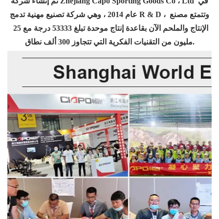
تم إنشاء شركة Zhejiang Capo Sporting Goods Co ، Ltd في 
عام 2014 ، وهي شركة تصنيع مهنية تدمج R & D ، وتتمتع مصنع 
الإنتاج والملحم الآن بقاعدة إنتاج موحدة تبلغ 53333 درجة مع 25 