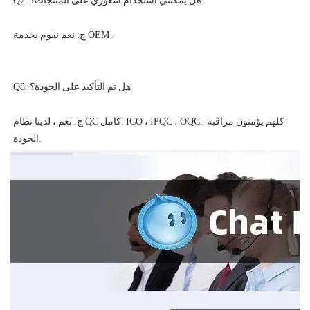
ج: نعم ، لدينا نظام QC كامل: ICO ، IPQC ، OQC. كلهم يؤمنون مراقبة 