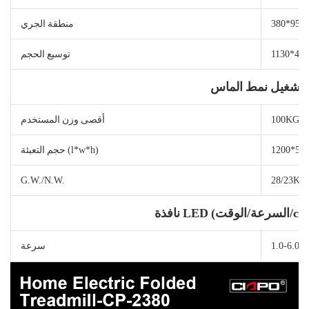
380*95
منطقة الجري
1130*49
توسيع الحجم
 تشغيل نمط الماس
100KG/2
أقصى وزن المستخدم
1200*56
حجم التعبئة (l*w*h)
G.W./N.W.
28/23KG
1.0-6.0k
سرعة