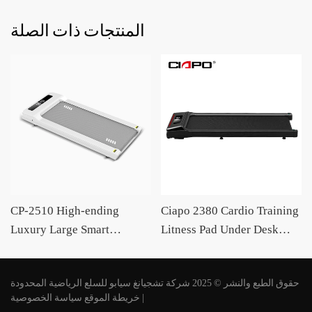
المنتجات ذات الصلة
CP-2510 High-ending
Ciapo 2380 Cardio Training
Luxury Large Smart
Litness Pad Under Desk
Aluminum Alloy Office
Treach Sports Home
استخدام تجاري كهربائي
Home Use Under-desk
حقوق الطبع والنشر © 2025 شركة تشجيانغ سيابو للسلع الرياضية المحدودة
مطحنة قابلة للطي تجارية
Walking Pad OEM /ODM
|
خريطة الموقع
سياسة الخصوصية
Supplier CIAPO