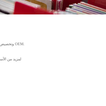
تم تصميم جميع المنتجات في الكتالوج وتصنيعها في المنزل ، لمتطلبات MOQ و ODM وتخصيص OEM.
لمزيد من الأس