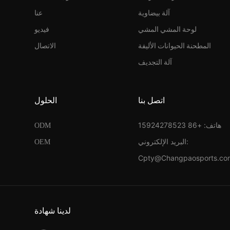
آلة بيضاوية
عنا
لوحة المشي المشي
فيديو
المطحنة الحيوانات الأليفة
الاتصال
آلة التجديف
اتصل بنا
الحلول
هاتف: +86 15924278523
ODM
البريد الإلكتروني:
OEM
Cpty@Changpaosports.co
لدينا شهادة