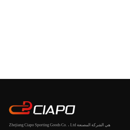
Zhejiang Ciapo Sporting Goods Co. ، Ltd هي الشركة المصنعة