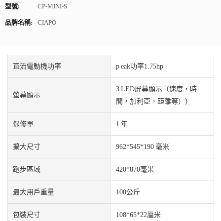
型號:
CP-MINI-S
品牌名稱:
CIAPO
直流電動機功率
p eak功率1.75hp
3 LED屏幕顯示（速度，時
螢幕顯示
間，加利亞，距離等））
保修單
1 年
擴大尺寸
962*545*190 毫米
跑步區域
420*870毫米
最大用戶重量
100公斤
包裝尺寸
108*65*22厘米