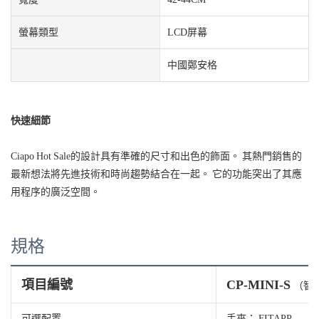
螢幕類型
LCD屏幕
中國鄭安格
快速細節
Ciapo Hot Sale的設計具有準確的尺寸和出色的飾面。 其熱門銷售的
最新想法將先進技術和時尚趨勢結合在一起。 它的功能突出了其應
用程序的廣泛空間。
規格
項目編號
CP-MINI-S
（智
可選配置
手夾； FITAPP