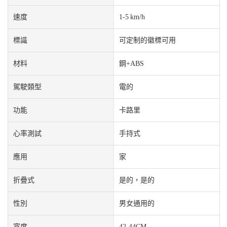
速度
1-5 km/h
標識
可定制的徽標可用
材料
鋼+ABS
駕駛類型
電的
功能
卡路里
心率測試
手持式
應用
家
折疊式
是的，是的
性別
男女通用的
寬度
42-44CM