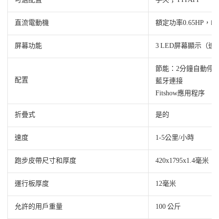
直流電動機
額定功率0.65HP，峰值
屏幕功能
3 LED屏幕顯示（速
節能：2分鐘自動停
配置
藍牙連接
Fitshow應用程序
折疊式
是的
速度
1-5公里/小時
跑步皮帶尺寸和厚度
420x1795x1.4毫米
運行板厚度
12毫米
允許的用戶重量
100 公斤