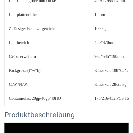
Laufriemengröße und Dicke
420x1795x1.4mm
Laufplattendicke
12mm
Zulässiger Benutzergewicht
100 kgs
Laufbereich
420*870mm
Größe erweitern
962*545*190mm
Packgröße (l*w*h)
Klassiker: 108*65*22
G.W./N.W.
Klassiker: 28/25 kg; L
Containerlast 20gp/40gp/40HQ
173/216/432 PCS 161
Produktbeschreibung