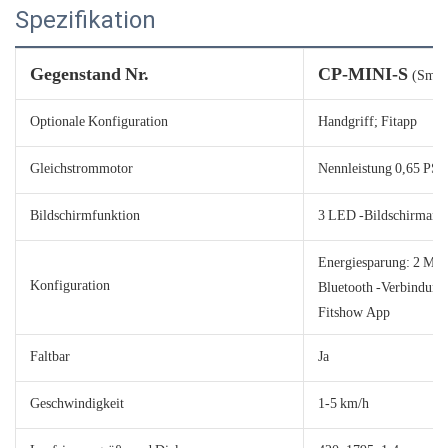
Spezifikation
Gegenstand Nr.
CP-MINI-S
(Smar
Optionale Konfiguration
Handgriff; Fitapp
Gleichstrommotor
Nennleistung 0,65 PS, 
Bildschirmfunktion
3 LED -Bildschirmanze
Energiesparung: 2 Min
Konfiguration
Bluetooth -Verbindung
Fitshow App
Faltbar
Ja
Geschwindigkeit
1-5 km/h