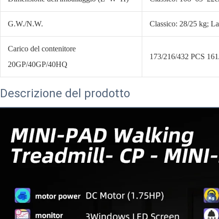
G.W./N.W.
Classico: 28/25 kg; L
Carico del contenitore
173/216/432 PCS 161
20GP/40GP/40HQ
Descrizione del prodotto