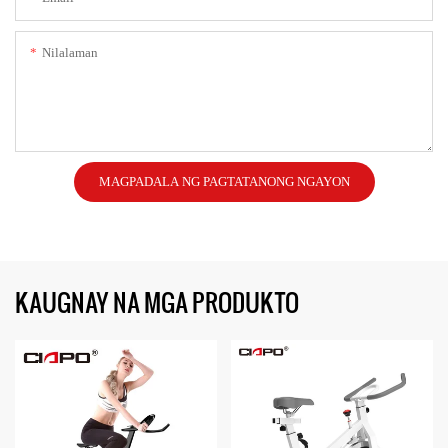
Nilalaman
MAGPADALA NG PAGTATANONG NGAYON
KAUGNAY NA MGA PRODUKTO