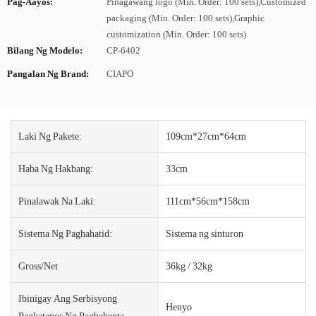
Pag-Aayos:
Pinagawang logo (Min. Order: 100 sets),Customized
packaging (Min. Order: 100 sets),Graphic
customization (Min. Order: 100 sets)
Bilang Ng Modelo:
CP-6402
Pangalan Ng Brand:
CIAPO
Laki Ng Pakete:
109cm*27cm*64cm
Haba Ng Hakbang:
33cm
Pinalawak Na Laki:
111cm*56cm*158cm
Sistema Ng Paghahatid:
Sistema ng sinturon
Gross/net
36kg / 32kg
Ibinigay Ang Serbisyong
Henyo
Pagkatapos Ng Pagbebenta