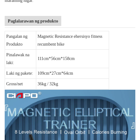
maraming lugar.
Paglalarawan ng produkto
Pangalan ng
Magnetic Resistance ehersisyo fitness
Produkto
recumbent bike
Pinalawak na
111cm*56cm*158cm
laki:
Laki ng pakete:
109cm*27cm*64cm
Gross/net
36kg / 32kg