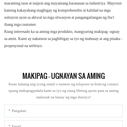
maraming taon at naipon ang mayamang karanasan sa industriya. Mayroon
kaming kakayahang magbigay ng komprehensibo at kalidad na mga
solusyon ayon sa aktwal na mga sitwasyon at pangangailangan ng iba't
ibang mga customer.
Kung interesado ka sa aming mga produkto, mangyaring makipag -ugnay
sa amin. Kami ay nakatuon sa pagbibigay sa iyo ng mahusay at ang pinaka -
propesyonal na serbisyo.
MAKIPAG - UGNAYAN SA AMING
Iiwan lamang ang iyong email o numero ng telepono sa form ng contact
upang makapagpadala kami sa iyo ng isang libreng quote para sa aming
malawak na hanay ng mga disenyo!
Pangalan:
Email