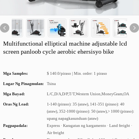
Multifunctional elliptical machine adjustable lcd
screen panloob cycle aerobic ehersisyo bike
Mga Samples:
$ 140.0/piraso | Min. order: 1 piraso
Lugar Ng Pinagmulan:
Tsina
Mga Bayad:
L/C,D/A,D/P,T/T,Western Union,MoneyGram,OA
Oras Ng Lead:
1-140 (piraso): 35 (araw), 141-351 (piraso): 40
(araw), 352-1000 (piraso): 50 (araw),> 1000 (piraso):
upang napagkasunduan (araw)
Pagpapadala:
Express · Karagatan ng kargamento · Land freight ·
Air freight