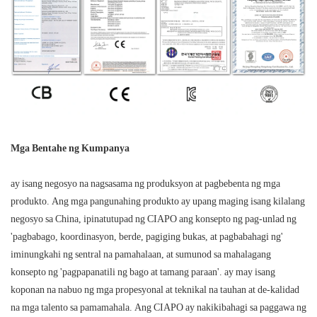
Mga Bentahe ng Kumpanya
ay isang negosyo na nagsasama ng produksyon at pagbebenta ng mga
produkto. Ang mga pangunahing produkto ay upang maging isang kilalang
negosyo sa China, ipinatutupad ng CIAPO ang konsepto ng pag-unlad ng
'pagbabago, koordinasyon, berde, pagiging bukas, at pagbabahagi ng'
iminungkahi ng sentral na pamahalaan, at sumunod sa mahalagang
konsepto ng 'pagpapanatili ng bago at tamang paraan'. ay may isang
koponan na nabuo ng mga propesyonal at teknikal na tauhan at de-kalidad
na mga talento sa pamamahala. Ang CIAPO ay nakikibahagi sa paggawa ng