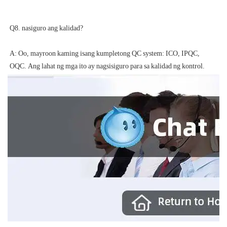
A: Oo, mayroon kaming isang kumpletong QC system: ICO, IPQC, 