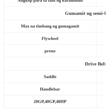
Angkop para sa taas ng karamihan
Gumamit ng semi-ko
Max na timbang ng gumagamit
Flywheel
preno
Drive Belt
Saddle
Handlebar
20GP,40GP,40HP