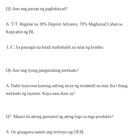
A: T/T: Regular na 30% Deposit Advance, 70% Magbayad Laban sa 
A: Dahil mayroon kaming tatlong serye ng treadmill na may iba't ibang 