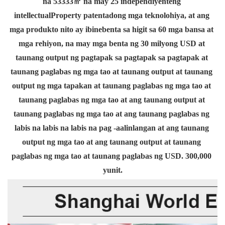
na 53333㎡ na may 25 independiyenteng 
intellectualProperty patentadong mga teknolohiya, at ang 
mga produkto nito ay ibinebenta sa higit sa 60 mga bansa at 
mga rehiyon, na may mga benta ng 30 milyong USD at 
taunang output ng pagtapak sa pagtapak sa pagtapak at 
taunang paglabas ng mga tao at taunang output at taunang 
output ng mga tapakan at taunang paglabas ng mga tao at 
taunang paglabas ng mga tao at ang taunang output at 
taunang paglabas ng mga tao at ang taunang paglabas ng 
labis na labis na labis na pag -aalinlangan at ang taunang 
output ng mga tao at ang taunang output at taunang 
paglabas ng mga tao at taunang paglabas ng USD. 300,000 