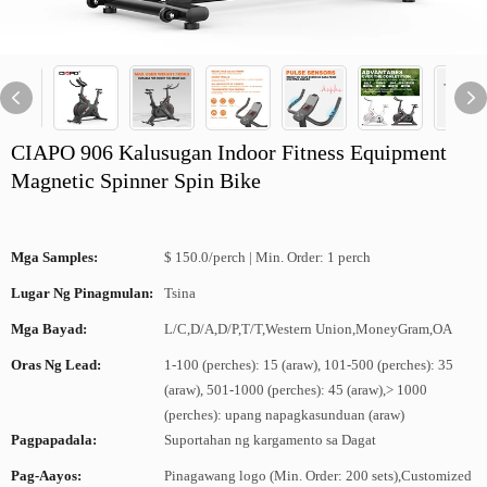
CIAPO 906 Kalusugan Indoor Fitness Equipment
Magnetic Spinner Spin Bike
Mga Samples:
$ 150.0/perch | Min. Order: 1 perch
Lugar Ng Pinagmulan:
Tsina
Mga Bayad:
L/C,D/A,D/P,T/T,Western Union,MoneyGram,OA
Oras Ng Lead:
1-100 (perches): 15 (araw), 101-500 (perches): 35
(araw), 501-1000 (perches): 45 (araw),> 1000
(perches): upang napagkasunduan (araw)
Pagpapadala:
Suportahan ng kargamento sa Dagat
Pag-Aayos:
Pinagawang logo (Min. Order: 200 sets),Customized