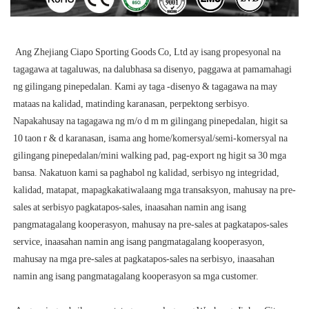
 Ang Zhejiang Ciapo Sporting Goods Co, Ltd ay isang propesyonal na 
tagagawa at tagaluwas, na dalubhasa sa disenyo, paggawa at pamamahagi 
ng gilingang pinepedalan. Kami ay taga -disenyo & tagagawa na may 
mataas na kalidad, matinding karanasan, perpektong serbisyo. 
Napakahusay na tagagawa ng m/o d m m gilingang pinepedalan, higit sa 
10 taon r & d karanasan, isama ang home/komersyal/semi-komersyal na 
gilingang pinepedalan/mini walking pad, pag-export ng higit sa 30 mga 
bansa. Nakatuon kami sa paghabol ng kalidad, serbisyo ng integridad, 
kalidad, matapat, mapagkakatiwalaang mga transaksyon, mahusay na pre-
sales at serbisyo pagkatapos-sales, inaasahan namin ang isang 
pangmatagalang kooperasyon, mahusay na pre-sales at pagkatapos-sales 
service, inaasahan namin ang isang pangmatagalang kooperasyon, 
mahusay na mga pre-sales at pagkatapos-sales na serbisyo, inaasahan 