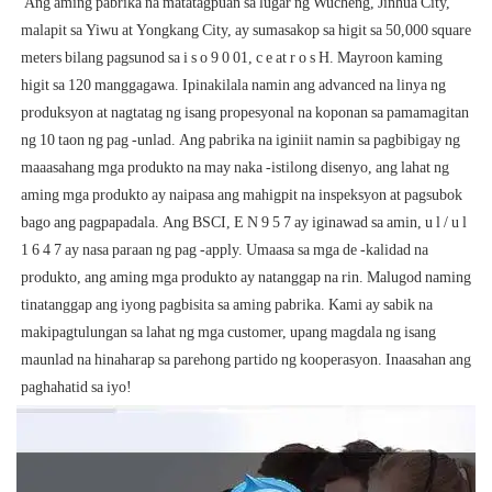
 Ang aming pabrika na matatagpuan sa lugar ng Wucheng, Jinhua City, 
malapit sa Yiwu at Yongkang City, ay sumasakop sa higit sa 50,000 square 
meters bilang pagsunod sa i s o 9 0 01, c e at r o s H. Mayroon kaming 
higit sa 120 manggagawa. Ipinakilala namin ang advanced na linya ng 
produksyon at nagtatag ng isang propesyonal na koponan sa pamamagitan 
ng 10 taon ng pag -unlad. Ang pabrika na iginiit namin sa pagbibigay ng 
maaasahang mga produkto na may naka -istilong disenyo, ang lahat ng 
aming mga produkto ay naipasa ang mahigpit na inspeksyon at pagsubok 
bago ang pagpapadala. Ang BSCI, E N 9 5 7 ay iginawad sa amin, u l / u l 
1 6 4 7 ay nasa paraan ng pag -apply. Umaasa sa mga de -kalidad na 
produkto, ang aming mga produkto ay natanggap na rin. Malugod naming 
tinatanggap ang iyong pagbisita sa aming pabrika. Kami ay sabik na 
makipagtulungan sa lahat ng mga customer, upang magdala ng isang 
maunlad na hinaharap sa parehong partido ng kooperasyon. Inaasahan ang 