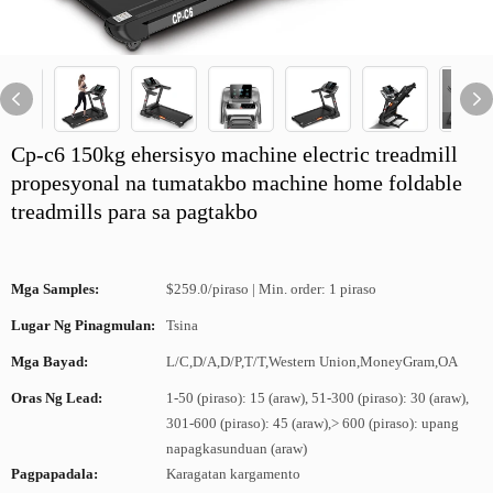
Cp-c6 150kg ehersisyo machine electric treadmill
propesyonal na tumatakbo machine home foldable
treadmills para sa pagtakbo
Mga Samples:
$259.0/piraso | Min. order: 1 piraso
Lugar Ng Pinagmulan:
Tsina
Mga Bayad:
L/C,D/A,D/P,T/T,Western Union,MoneyGram,OA
Oras Ng Lead:
1-50 (piraso): 15 (araw), 51-300 (piraso): 30 (araw),
301-600 (piraso): 45 (araw),> 600 (piraso): upang
napagkasunduan (araw)
Pagpapadala:
Karagatan kargamento