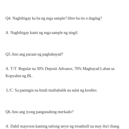
A: T/T: Regular na 30% Deposit Advance, 70% Magbayad Laban sa 
A: Dahil mayroon kaming tatlong serye ng treadmill na may iba't ibang 