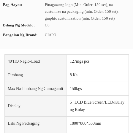
Pag-Aayos:
Pinagawang logo (Min. Order: 150 set), na -
customize na packaging (min. Order: 150 set),
graphic customization (min. Order: 150 set)
Bilang Ng Modelo:
C6
Pangalan Ng Brand:
CIAPO
40'HQ Naglo-Load
127mga pcs
Timbang
8 Ka
Max Na Timbang Ng Gumagamit
150kgs
5 "LCD Blue Screen/LED/Kulay
Display
ng Kulay
Laki Ng Packaging
1800*860*330mm