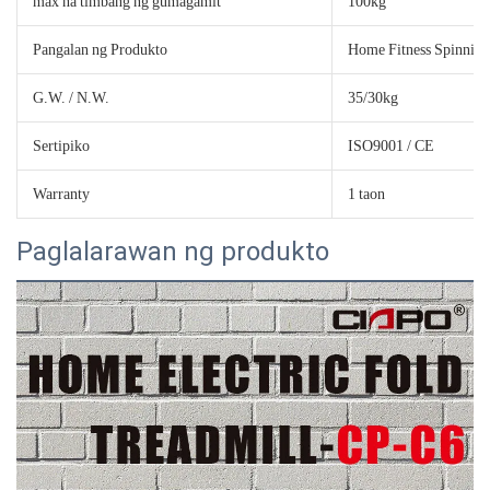
max na timbang ng gumagamit
100kg
Pangalan ng Produkto
Home Fitness Spinning
G.W. / N.W.
35/30kg
Sertipiko
ISO9001 / CE
Warranty
1 taon
Paglalarawan ng produkto