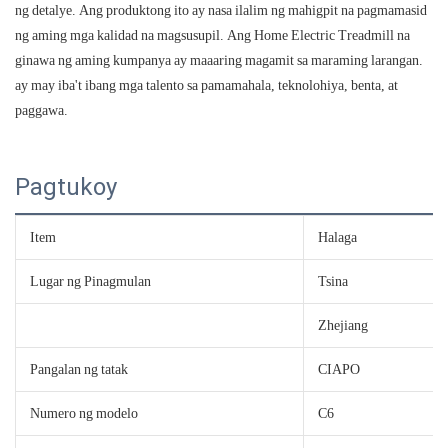
ng detalye. Ang produktong ito ay nasa ilalim ng mahigpit na pagmamasid
ng aming mga kalidad na magsusupil. Ang Home Electric Treadmill na
ginawa ng aming kumpanya ay maaaring magamit sa maraming larangan.
ay may iba't ibang mga talento sa pamamahala, teknolohiya, benta, at
paggawa.
Pagtukoy
Item
Halaga
Lugar ng Pinagmulan
Tsina
Zhejiang
Pangalan ng tatak
CIAPO
Numero ng modelo
C6