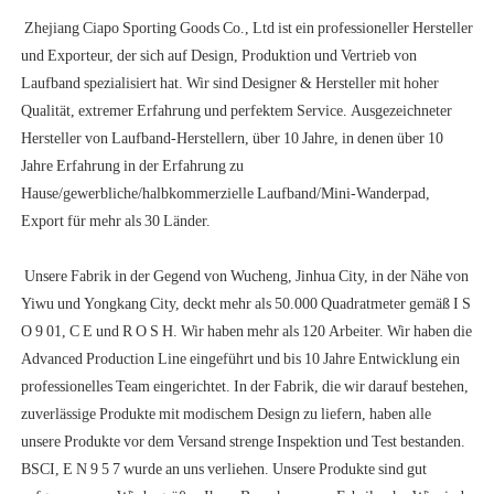
 Zhejiang Ciapo Sporting Goods Co., Ltd ist ein professioneller Hersteller 
und Exporteur, der sich auf Design, Produktion und Vertrieb von 
Laufband spezialisiert hat. Wir sind Designer & Hersteller mit hoher 
Qualität, extremer Erfahrung und perfektem Service. Ausgezeichneter 
Hersteller von Laufband-Herstellern, über 10 Jahre, in denen über 10 
Jahre Erfahrung in der Erfahrung zu 
Hause/gewerbliche/halbkommerzielle Laufband/Mini-Wanderpad, 
 Unsere Fabrik in der Gegend von Wucheng, Jinhua City, in der Nähe von 
Yiwu und Yongkang City, deckt mehr als 50.000 Quadratmeter gemäß I S 
O 9 01, C E und R O S H. Wir haben mehr als 120 Arbeiter. Wir haben die 
Advanced Production Line eingeführt und bis 10 Jahre Entwicklung ein 
professionelles Team eingerichtet. In der Fabrik, die wir darauf bestehen, 
zuverlässige Produkte mit modischem Design zu liefern, haben alle 
unsere Produkte vor dem Versand strenge Inspektion und Test bestanden. 
BSCI, E N 9 5 7 wurde an uns verliehen. Unsere Produkte sind gut 