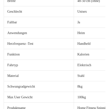
Breite
48-50 cm (ohne)
Geschlecht
Unisex
Faltbar
Ja
Anwendungen
Heim
Herzfrequenz -Test
Handheld
Funktion
Kalorien
Fahrtyp
Elektrisch
Material
Stahl
Schwungradgewicht
8kg
Max User Gewicht
100kg
Produktname
Home Fitness Spinning