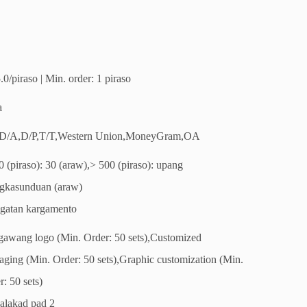
0/piraso | Min. order: 1 piraso
a
D/A,D/P,T/T,Western Union,MoneyGram,OA
0 (piraso): 30 (araw),> 500 (piraso): upang
gkasunduan (araw)
gatan kargamento
gawang logo (Min. Order: 50 sets),Customized
aging (Min. Order: 50 sets),Graphic customization (Min.
: 50 sets)
alakad pad 2