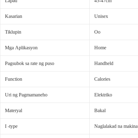
Lapad
45-47cm
Kasarian
Unisex
Tiklupin
Oo
Mga Aplikasyon
Home
Pagsubok sa rate ng puso
Handheld
Function
Calories
Uri ng Pagmamaneho
Elektriko
Materyal
Bakal
I -type
Naglalakad na makina