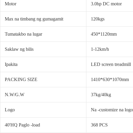
Motor
3.0hp DC motor
Max na timbang ng gumagamit
120kgs
Tumatakbo na lugar
450*1120mm
Saklaw ng bilis
1-12km/h
Ipakita
LED screen treadmill
PACKING SIZE
1410*630*1070mm
N.W/G.W
37kg/40kg
Logo
Na -customize na log
40'HQ Paglo -load
368 PCS