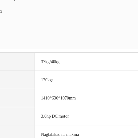
o
37kg/40kg
120kgs
1410*630*1070mm
3.0hp DC motor
Naglalakad na makina