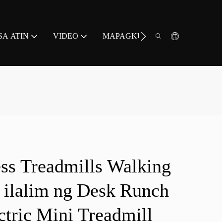
A ATIN
VIDEO
MAPAGKUKUNAN
MAG-
ss Treadmills Walking
 ilalim ng Desk Runch
tric Mini Treadmill