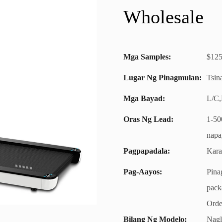
Wholesale
Mga Samples:
$125.
Lugar Ng Pinagmulan:
Tsin
Mga Bayad:
L/C,
Oras Ng Lead:
1-50
napa
Pagpapadala:
Kara
Pag-Aayos:
Pina
pack
Order
Bilang Ng Modelo:
Nagl