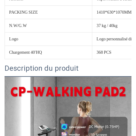
PACKING SIZE
1410*630*1070MM
N.W/G.W
37 kg / 40kg
Logo
Logo personnalisé disp
Chargement 40'HQ
368 PCS
Description du produit