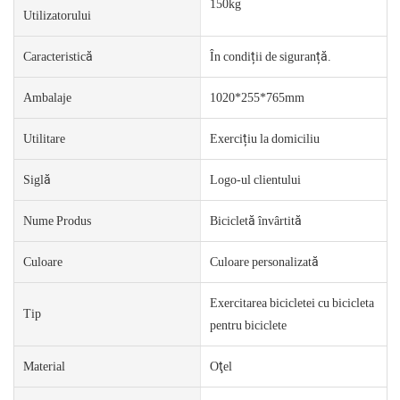
150kg
Utilizatorului
Caracteristică
În condiții de siguranță.
Ambalaje
1020*255*765mm
Utilitare
Exercițiu la domiciliu
Siglă
Logo-ul clientului
Nume Produs
Bicicletă învârtită
Culoare
Culoare personalizată
Exercitarea bicicletei cu bicicleta
Tip
pentru biciclete
Material
Oţel