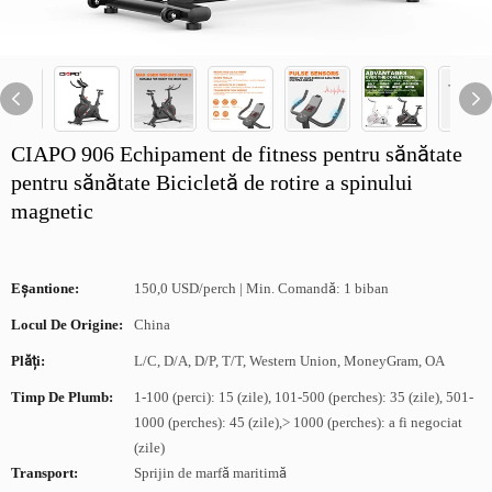
CIAPO 906 Echipament de fitness pentru sănătate
pentru sănătate Bicicletă de rotire a spinului
magnetic
Eșantione:
150,0 USD/perch | Min. Comandă: 1 biban
Locul De Origine:
China
Plăți:
L/C, D/A, D/P, T/T, Western Union, MoneyGram, OA
Timp De Plumb:
1-100 (perci): 15 (zile), 101-500 (perches): 35 (zile), 501-
1000 (perches): 45 (zile),> 1000 (perches): a fi negociat
(zile)
Transport:
Sprijin de marfă maritimă