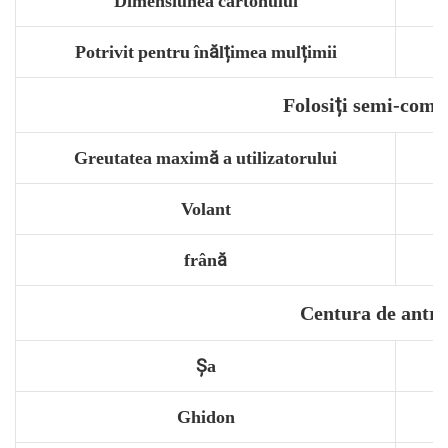
Dimensiunea cartonului
Potrivit pentru înălțimea mulțimii
Folosiți semi-come
Greutatea maximă a utilizatorului
Volant
frână
Centura de antr
Şa
Ghidon