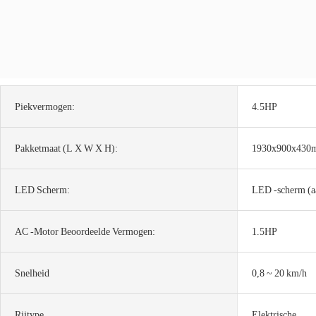
Piekvermogen:
4.5HP
Pakketmaat (l X W X H):
1930x900x430
LED Scherm:
LED -scherm (a
AC -motor Beoordeelde Vermogen:
1.5HP
Snelheid
0,8 ~ 20 km/h
Rijtype
Elektrische