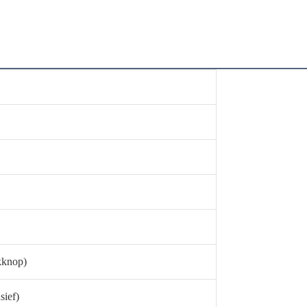
kknop)
sief)