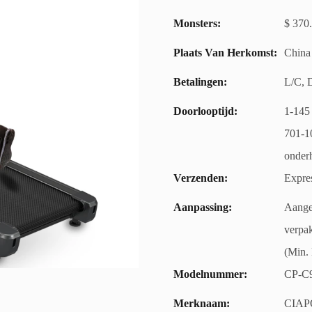
Monsters:
$ 370.
Plaats Van Herkomst:
China
Betalingen:
L/C, 
Doorlooptijd:
1-145 
701-10
onder
Verzenden:
Expres
Aanpassing:
Aangep
verpak
(Min. 
Modelnummer:
CP-C
Merknaam:
CIAP