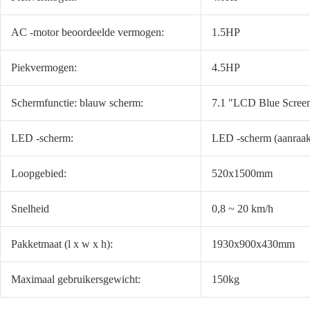
AC -motor beoordeelde vermogen:
1.5HP
Piekvermogen:
4.5HP
Schermfunctie: blauw scherm:
7.1 "LCD Blue Scree
LED -scherm:
LED -scherm (aanraa
Loopgebied:
520x1500mm
Snelheid
0,8 ~ 20 km/h
Pakketmaat (l x w x h):
1930x900x430mm
Maximaal gebruikersgewicht:
150kg