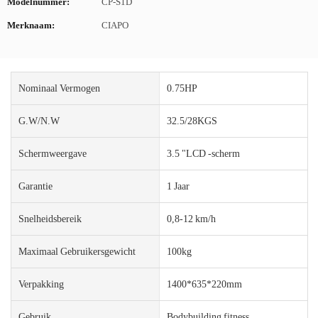
Modelnummer:
CP-S1D
Merknaam:
CIAPO
Nominaal Vermogen
0.75HP
G.W/N.W
32.5/28KGS
Schermweergave
3.5 "LCD -scherm
Garantie
1 Jaar
Snelheidsbereik
0,8-12 km/h
Maximaal Gebruikersgewicht
100kg
Verpakking
1400*635*220mm
Gebruik
Bodybuilding fitness