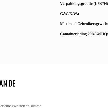
Verpakkingsgrootte (L*B*H)
G.W./N.W.:
Maximaal Gebruikersgewicht
Containerlading 20/40/40HQ
AN DE
rieure kwaliteit en slimme