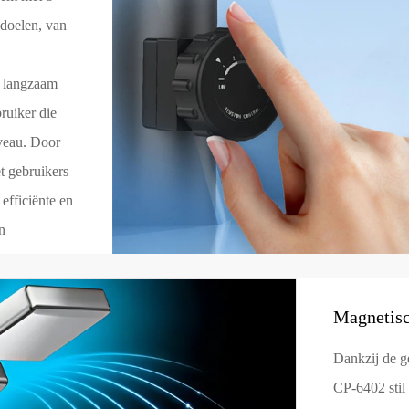
sdoelen, van
e langzaam
ruiker die
iveau. Door
t gebruikers
 efficiënte en
in
Magnetisch
Dankzij de g
CP-6402 stil