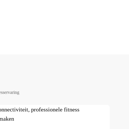
esservaring
nectiviteit, professionele fitness
 maken