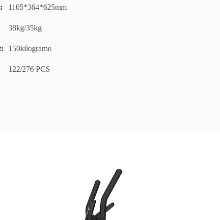
:
1105*364*625mm
38kg/35kg
:
150kilogramo
:
122/276 PCS