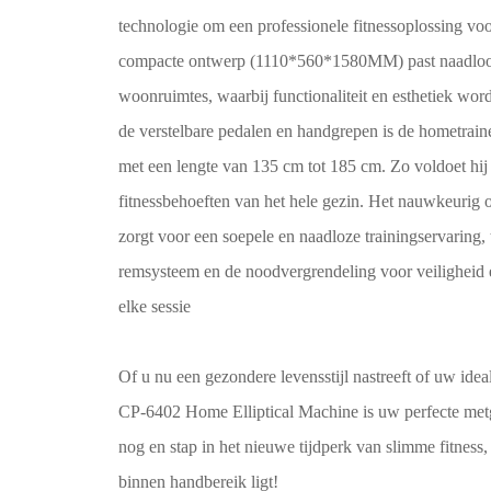
technologie om een ​​professionele fitnessoplossing vo
compacte ontwerp (1110*560*1580MM) past naadloos
woonruimtes, waarbij functionaliteit en esthetiek wo
de verstelbare pedalen en handgrepen is de hometrain
met een lengte van 135 cm tot 185 cm. Zo voldoet hij
fitnessbehoeften van het hele gezin. Het nauwkeuri
zorgt voor een soepele en naadloze trainingservaring, 
remsysteem en de noodvergrendeling voor veiligheid 
elke sessie
Of u nu een gezondere levensstijl nastreeft of uw ideal
CP-6402 Home Elliptical Machine is uw perfecte met
nog en stap in het nieuwe tijdperk van slimme fitness
binnen handbereik ligt!