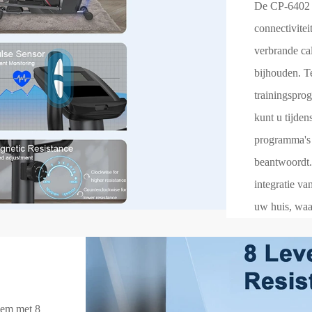
De CP-6402 H
connectivite
verbrande cal
bijhouden. Te
trainingspro
kunt u tijden
programma's k
beantwoordt.
integratie va
uw huis, waa
eem met 8