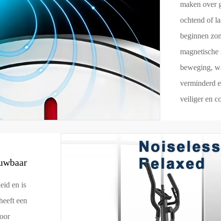
maken over ge
ochtend of la
beginnen zon
magnetische 
beweging, wa
verminderd e
veiliger en c
uwbaar
eid en is
heeft een
oor