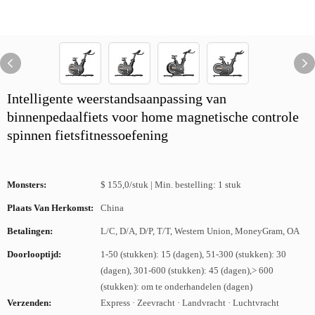
Intelligente weerstandsaanpassing van
binnenpedaalfiets voor home magnetische controle
spinnen fietsfitnessoefening
Monsters:
$ 155,0/stuk | Min. bestelling: 1 stuk
Plaats Van Herkomst:
China
Betalingen:
L/C, D/A, D/P, T/T, Western Union, MoneyGram, OA
Doorlooptijd:
1-50 (stukken): 15 (dagen), 51-300 (stukken): 30
(dagen), 301-600 (stukken): 45 (dagen),> 600
(stukken): om te onderhandelen (dagen)
Verzenden:
Express · Zeevracht · Landvracht · Luchtvracht