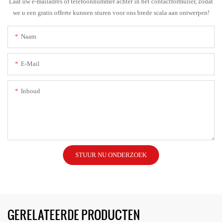
Laat uw e-mailadres of telefoonnummer achter in het contactformulier, zodat
we u een gratis offerte kunnen sturen voor ons brede scala aan ontwerpen!
Naam
E-Mail
Inhoud
STUUR NU ONDERZOEK
GERELATEERDE PRODUCTEN