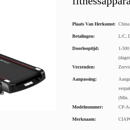
fitnessappar
Plaats Van Herkomst:
China
Betalingen:
L/C, 
Doorlooptijd:
1-500 
(dage
Verzenden:
Zeevr
Aanpassing:
Aangep
verpak
(Min. 
Modelnummer:
CP-A
Merknaam:
CIAP