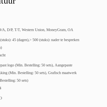
atuur
D/A, D/P, T/T, Western Union, MoneyGram, OA
(stuks): 45 (dagen),> 500 (stuks): nader te bespreken
n)
acht
ast logo (Min. Bestelling: 50 sets), Aangepaste
king (Min. Bestelling: 50 sets), Grafisch maatwerk
Bestelling: 50 sets)
4
O