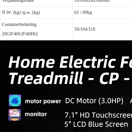
Verpakkingsmaat
1810x820x360mm
N.W. (kg) /g.w. (kg)
61 / 69kg
Containerbelasting
50/104/118
20GP/40GP/40HQ