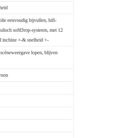
lheid
ie eenvoudig bijvullen, hifi-
aulisch softDrop-systeem, met 12
 inchine +-& snelheid +-
 scèneweergave lopen, blijven
roon