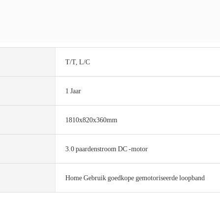
T/T, L/C
1 Jaar
1810x820x360mm
3.0 paardenstroom DC -motor
Home Gebruik goedkope gemotoriseerde loopband