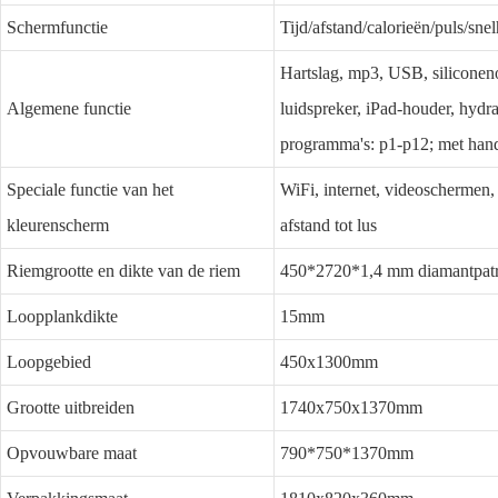
Schermfunctie
Tijd/afstand/calorieën/puls/sne
Hartslag, mp3, USB, siliconenol
Algemene functie
luidspreker, iPad-houder, hydr
programma's: p1-p12; met hand
Speciale functie van het
WiFi, internet, videoschermen,
kleurenscherm
afstand tot lus
Riemgrootte en dikte van de riem
450*2720*1,4 mm diamantpat
Loopplankdikte
15mm
Loopgebied
450x1300mm
Grootte uitbreiden
1740x750x1370mm
Opvouwbare maat
790*750*1370mm