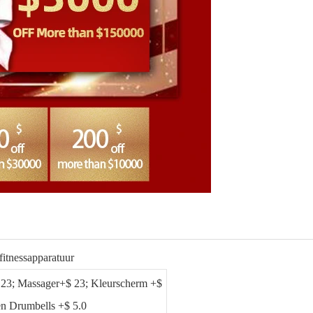
itnessapparatuur
 23; Massager+$ 23; Kleurscherm +$
en Drumbells +$ 5.0