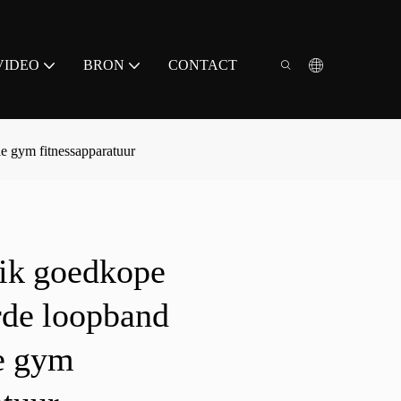
VIDEO
BRON
CONTACT
e gym fitnessapparatuur
ik goedkope
rde loopband
le gym