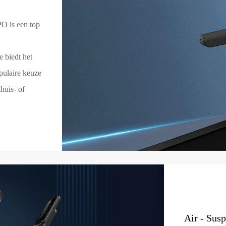
O is een top
 biedt het
pulaire keuze
huis- of
Air - Sus