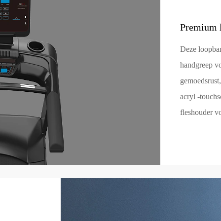
Premium l
Deze loopban
handgreep vo
gemoedsrust,
acryl -touch
fleshouder vo