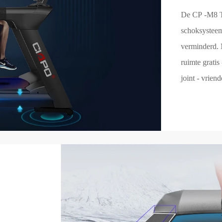
De CP -M8 Tr
schoksysteem
verminderd. 
ruimte gratis
joint - vrien