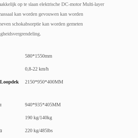
kkelijk op te slaan elektrische DC-motor Multi-layer
l massaal kan worden gevouwen kan worden
even schokabsorptie kan worden gemeten
ligheidsvergrendeling.
580*1550mm
0,8-22 km/h
 Loopdek
2150*950*400MM
:
940*935*405MM
190 kg/140kg
:
220 kg/485lbs