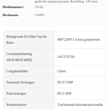
grafische aanpassing (min. Bestelling: 145 sets)
Modelnummer:
CP-S2
Merknaam:
CIAPO
Riemgrootte En Dikte Van De
400*2240*1,4 mm graspatroon
Riem
Containerbelasting
145/270/350
20GP/40GP/40HQ
Loopplankdikte
12mm
Nominaal Vermogen
DC/0.75HP
Piekvermogen
DC/2.0HP
Schermfunctie
Tijd/afstand/calorieën/puls/snelheid