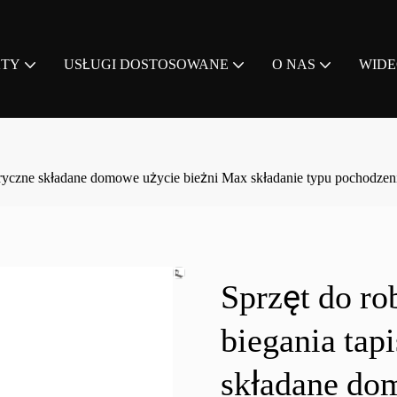
KTY
USŁUGI DOSTOSOWANE
O NAS
WID
ktryczne składane domowe użycie bieżni Max składanie typu pochodzen
Sprzęt do ro
biegania tapi
składane do