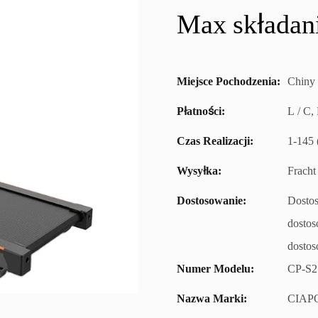
Max składan
Miejsce Pochodzenia:
Chiny
Płatności:
L / C,
Czas Realizacji:
1-145 
Wysyłka:
Fracht
Dostosowanie:
Dosto
dostos
dostos
Numer Modelu:
CP-S2
Nazwa Marki:
CIAP