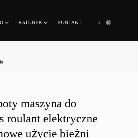
EO
RATUNEK
KONTAKT
ia
boty maszyna do
s roulant elektryczne
mowe użycie bieżni