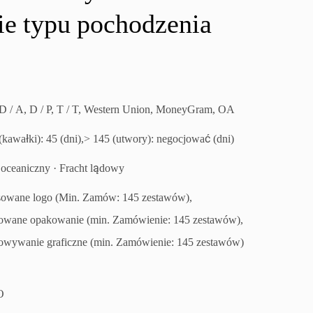
ie typu pochodzenia
 D / A, D / P, T / T, Western Union, MoneyGram, OA
(kawałki): 45 (dni),> 145 (utwory): negocjować (dni)
 oceaniczny · Fracht lądowy
sowane logo (Min. Zamów: 145 zestawów),
owane opakowanie (min. Zamówienie: 145 zestawów),
owywanie graficzne (min. Zamówienie: 145 zestawów)
O