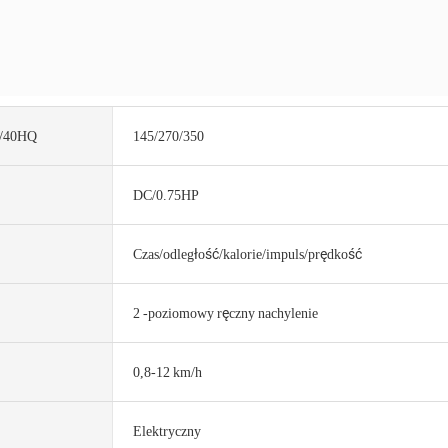
P/40HQ
145/270/350
DC/0.75HP
Czas/odległość/kalorie/impuls/prędkość
2 -poziomowy ręczny nachylenie
0,8-12 km/h
Elektryczny