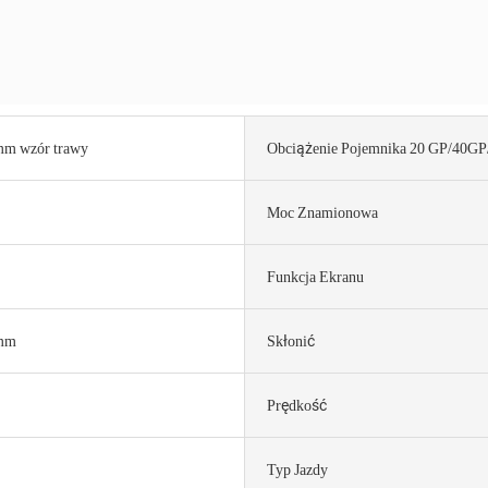
mm wzór trawy
Obciążenie Pojemnika 20 GP/40G
Moc Znamionowa
Funkcja Ekranu
mm
Skłonić
Prędkość
Typ Jazdy