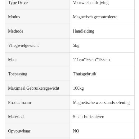
Type Drive
Voorwielaandrijving
Modus
Magnetisch gecontroleerd
Methode
Handleiding
Vliegwielgewicht
5kg
Maat
111cm*56cm*158cm
Toepassing
Thuisgebruik
Maximaal Gebruikersgewicht
100kg
Productnaam
Magnetische weerstandsoefening
Materiaal
Staal+buikspieren
Opvouwbaar
NO