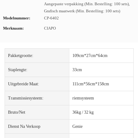
Aangepaste verpakking (Min. Bestelling: 100 sets),
Grafisch maatwerk (Min. Bestelling: 100 sets)
Modelnummer:
CP-6402
Merknaam:
CIAPO
Pakketgrootte:
109cm*27cm*64cm
Staplengte:
33cm
Uitgebreide Maat:
111cm*56cm*158cm
Transmissiesysteem:
riemsysteem
Bruto/net
36kg / 32 kg
Dienst Na Verkoop
Genie