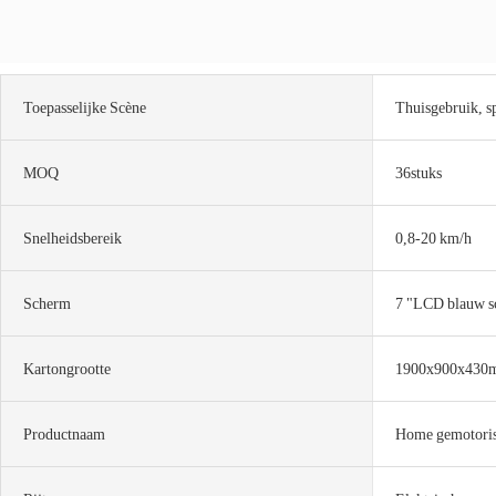
Toepasselijke Scène
Thuisgebruik, s
MOQ
36stuks
Snelheidsbereik
0,8-20 km/h
Scherm
7 "LCD blauw s
Kartongrootte
1900x900x430
Productnaam
Home gemotoris