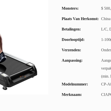
Monsters:
$ 500,
Plaats Van Herkomst:
China
Betalingen:
L/C, 
Doorlooptijd:
1-100
Verzenden:
Onder
Aanpassing:
Aangep
verpak
(min. 
Modelnummer:
CP-A
Merknaam:
CIAP