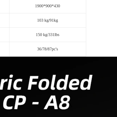
1900*900*430
103 kg/91kg
150 kg/331lbs
36/78/87pc's