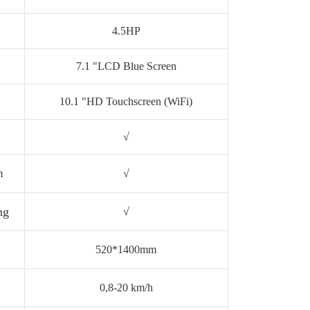
4.5HP
7.1 "LCD Blue Screen
10.1 "HD Touchscreen (WiFi)
√
m
√
ng
√
520*1400mm
0,8-20 km/h