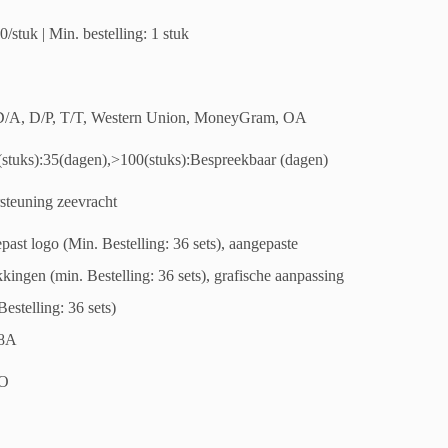
0/stuk | Min. bestelling: 1 stuk
D/A, D/P, T/T, Western Union, MoneyGram, OA
(stuks):35(dagen),>100(stuks):Bespreekbaar (dagen)
steuning zeevracht
ast logo (Min. Bestelling: 36 sets), aangepaste
kingen (min. Bestelling: 36 sets), grafische aanpassing
Bestelling: 36 sets)
8A
O